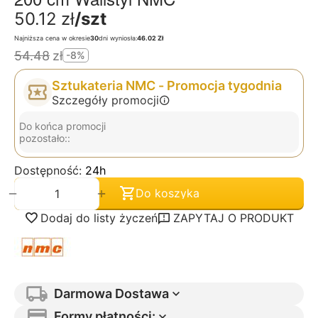
50.12
zł
/szt
Najniższa cena w okresie
30
dni wyniosła:
46.02 Zł
54.48
zł
-8%
Sztukateria NMC - Promocja tygodnia
Szczegóły promocji
Do końca promocji
pozostało::
Dostępność:
24h
+
−
Do koszyka
Dodaj do listy życzeń
ZAPYTAJ O PRODUKT
Darmowa Dostawa
Formy płatności: