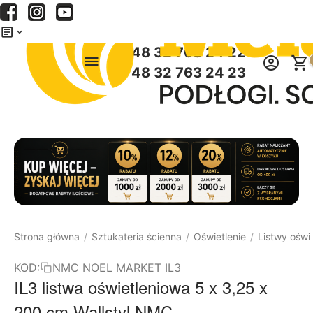
Menu
Szukaj
Koszyk
+48 32 763 24 22
+48 32 763 24 23
Strona główna
Sztukateria ścienna
Oświetlenie
Listwy oświ
/
/
/
KOD:
NMC NOEL MARKET IL3
IL3 listwa oświetleniowa 5 x 3,25 x
200 cm Wallstyl NMC