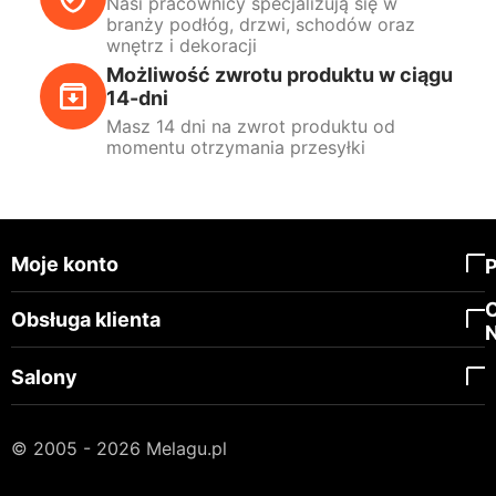
Nasi pracownicy specjalizują się w
branży podłóg, drzwi, schodów oraz
wnętrz i dekoracji
Możliwość zwrotu produktu w ciągu
14-dni
Masz 14 dni na zwrot produktu od
momentu otrzymania przesyłki
Moje konto
Obsługa klienta
Salony
© 2005 - 2026 Melagu.pl