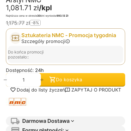
1,081.71
zł
/kpl
Najniższa cena w okresie
30
dni wyniosła:
993.13 Zł
1,175.77
zł
-8%
Sztukateria NMC - Promocja tygodnia
Szczegóły promocji
Do końca promocji
pozostało::
Dostępność:
24h
+
−
Do koszyka
Dodaj do listy życzeń
ZAPYTAJ O PRODUKT
Darmowa Dostawa
Formy płatności: