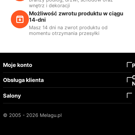
wnętrz i dekoracji
Możliwość zwrotu produktu w ciągu
14-dni
Masz 14 dni na zwrot produktu od
momentu otrzymania przesyłki
Moje konto
Obsługa klienta
Salony
© 2005 - 2026 Melagu.pl