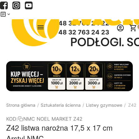
Menu
Szukaj
Koszyk
+48 32 763 24 22
+48 32 763 24 23
Strona główna
Sztukateria ścienna
Listwy gzymsowe
Z42 l
/
/
/
KOD:
NMC NOEL MARKET Z42
Z42 listwa narożna 17,5 x 17 cm
Arstyl NMC