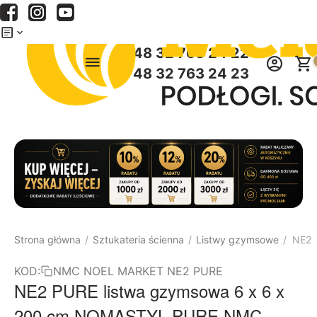
Menu
Szukaj
Koszyk
+48 32 763 24 22
+48 32 763 24 23
Strona główna
Sztukateria ścienna
Listwy gzymsowe
NE2 
/
/
/
KOD:
NMC NOEL MARKET NE2 PURE
NE2 PURE listwa gzymsowa 6 x 6 x
200 cm NOMASTYL PURE NMC