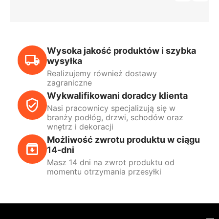
Wysoka jakość produktów i szybka
wysyłka
Realizujemy również dostawy
zagraniczne
Wykwalifikowani doradcy klienta
Nasi pracownicy specjalizują się w
branży podłóg, drzwi, schodów oraz
wnętrz i dekoracji
Możliwość zwrotu produktu w ciągu
14-dni
Masz 14 dni na zwrot produktu od
momentu otrzymania przesyłki