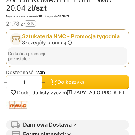
20.04
zł
/szt
Najniższa cena w okresie
30
dni wyniosła:
18.39 Zł
21.78
zł
-8%
Sztukateria NMC - Promocja tygodnia
Szczegóły promocji
Do końca promocji
pozostało::
Dostępność:
24h
+
−
Do koszyka
Dodaj do listy życzeń
ZAPYTAJ O PRODUKT
Darmowa Dostawa
Formy płatności: