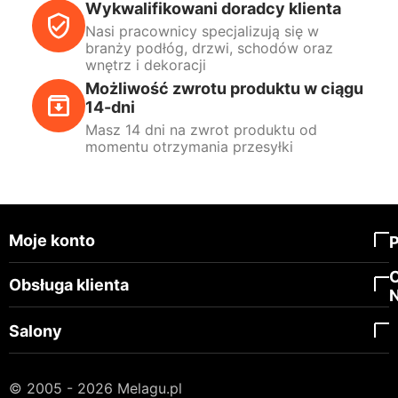
Wykwalifikowani doradcy klienta
Nasi pracownicy specjalizują się w
branży podłóg, drzwi, schodów oraz
wnętrz i dekoracji
Możliwość zwrotu produktu w ciągu
14-dni
Masz 14 dni na zwrot produktu od
momentu otrzymania przesyłki
Moje konto
Obsługa klienta
Salony
© 2005 - 2026 Melagu.pl