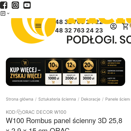
Menu
Szukaj
Koszyk
+48 32 763 24 22
+48 32 763 24 23
Strona główna
Sztukateria ścienna
Dekoracje
Panele ścien
/
/
/
KOD:
ORAC DECOR W100
W100 Rombus panel ścienny 3D 25,8
x 2,9 x 15 cm ORAC