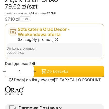
79.62
zł
/szt
Najniższa cena w okresie
30
dni wyniosła:
92.20 Zł
97.10
zł
-18%
Sztukateria Orac Decor -
Weekendowa oferta
Szczegóły promocji
Do końca promocji
pozostało::
Dostępność:
24h
+
−
Do koszyka
Dodaj do listy życzeń
ZAPYTAJ O PRODUKT
Darmowa Dostawa