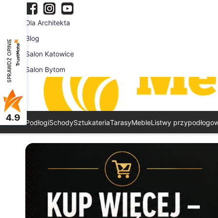
Dla Architekta
Blog
SPRAWDŹ OPINIE
Salon Katowice
Salon Bytom
4.9
Podłogi
Schody
Sztukateria
Tarasy
Meble
Listwy przypodłogo