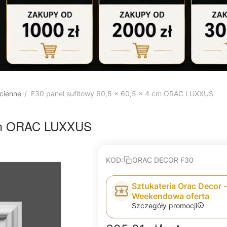
cienne
F30 panel sufitowy 60,5 x 60,5 x 4 cm ORAC LUXXUS
/
4 cm ORAC LUXXUS
KOD:
ORAC DECOR F30
Sztukateria Orac Decor -
Weekendowa oferta
Szczegóły promocji