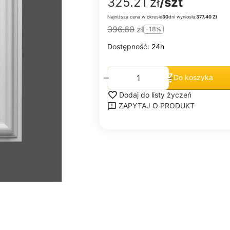
325.21
zł
/szt
Najniższa cena w okresie
30
dni wyniosła:
377.40 Zł
396.60
zł
-18%
Dostępność:
24h
+
−
Do koszyka
Dodaj do listy życzeń
ZAPYTAJ O PRODUKT