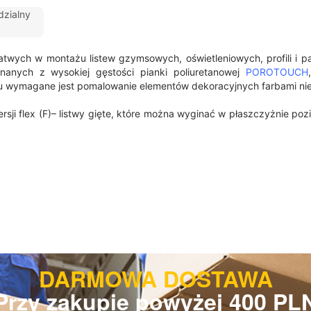
zialny
łatwych w montażu listew gzymsowych, oświetleniowych, profili i 
nanych z wysokiej gęstości pianki poliuretanowej
POROTOUCH
 wymagane jest pomalowanie elementów dekoracyjnych farbami nie
ersji flex (F)– listwy gięte, które można wyginać w płaszczyżnie p
DARMOWA DOSTAWA
Przy zakupie powyżej 400 PL