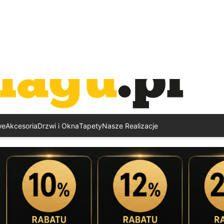
we
Akcesoria
Drzwi i Okna
Tapety
Nasze Realizacje