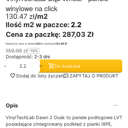
winylowe na click
130.47
zł
/m2
Ilość m2 w paczce:
2.2
Cena za paczkę:
287,03 Zł
Najniższa cena w okresie
30
dni wyniosła:
133.49 Zł
159.99
zł
-18%
Dostępność:
2-3 dni
+
−
Do koszyka
Dodaj do listy życzeń
ZAPYTAJ O PRODUKT
Opis
VinylTechLab Dawn 2 Dusk to panele podłogowe LVT
posiadające zintegrowany podkład z pianki IXPE,