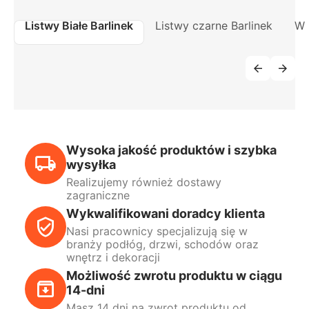
Listwy Białe Barlinek
Listwy czarne Barlinek
W 
Wysoka jakość produktów i szybka
wysyłka
Realizujemy również dostawy
zagraniczne
Wykwalifikowani doradcy klienta
Nasi pracownicy specjalizują się w
branży podłóg, drzwi, schodów oraz
wnętrz i dekoracji
Możliwość zwrotu produktu w ciągu
14-dni
Masz 14 dni na zwrot produktu od