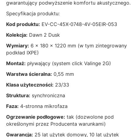
gwarantujący podwyższenie komfortu akustycznego.
Specyfikacja produktu:
Kod produktu:
EV-CC-45X-0748-4V-05EIR-053
Kolekcja:
Dawn 2 Dusk
Wymiary:
6 x 180 x 1220 mm (w tym zintegrowany
podkład IXPE)
Montaż:
pływający (system click Valinge 2G)
Warstwa ścieralna:
0,55 mm
Klasa użyteczności:
23/33
Struktura:
synchroniczna
Faza:
4-stronna mikrofaza
Ogrzewanie podłogowe:
tak (dozwolone pod
określonymi przez Producenta warunkami)
Gwarancja:
25 lat użytek domowy, 10 lat użytek