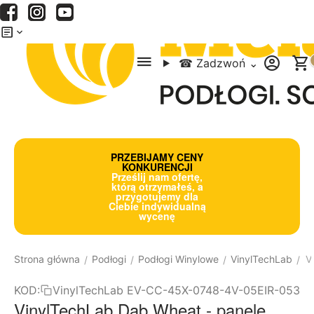
Menu
Szukaj
Koszyk
☎
Zadzwoń
⌄
PRZEBIJAMY CENY
KONKURENCJI
Prześlij nam ofertę,
którą otrzymałeś, a
przygotujemy dla
Ciebie indywidualną
wycenę
Strona główna
Podłogi
Podłogi Winylowe
VinylTechLab
V
/
/
/
/
KOD:
VinylTechLab EV-CC-45X-0748-4V-05EIR-053
VinylTechLab Dąb Wheat - panele