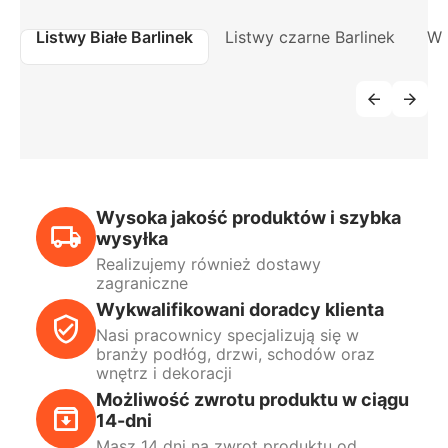
Listwy Białe Barlinek
Listwy czarne Barlinek
W 
Wysoka jakość produktów i szybka
wysyłka
Realizujemy również dostawy
zagraniczne
Wykwalifikowani doradcy klienta
Nasi pracownicy specjalizują się w
branży podłóg, drzwi, schodów oraz
wnętrz i dekoracji
Możliwość zwrotu produktu w ciągu
14-dni
Masz 14 dni na zwrot produktu od