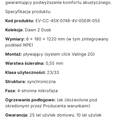
gwarantujący podwyższenie komfortu akustycznego.
Specyfikacja produktu:
Kod produktu:
EV-CC-45X-0748-4V-05EIR-055
Kolekcja:
Dawn 2 Dusk
Wymiary:
6 x 180 x 1220 mm (w tym zintegrowany
podkład IXPE)
Montaż:
pływający (system click Valinge 2G)
Warstwa ścieralna:
0,55 mm
Klasa użyteczności:
23/33
Struktura:
synchroniczna
Faza:
4-stronna mikrofaza
Ogrzewanie podłogowe:
tak (dozwolone pod
określonymi przez Producenta warunkami)
Gwarancja:
25 lat użytek domowy, 10 lat użytek