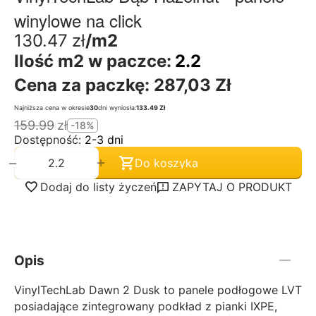
winylowe na click
130.47
zł
/m2
Ilość m2 w paczce:
2.2
Cena za paczkę:
287,03 Zł
Najniższa cena w okresie
30
dni wyniosła:
133.49 Zł
159.99
zł
-18%
Dostępność:
2-3 dni
+
−
Do koszyka
Dodaj do listy życzeń
ZAPYTAJ O PRODUKT
Opis
VinylTechLab Dawn 2 Dusk to panele podłogowe LVT
posiadające zintegrowany podkład z pianki IXPE,