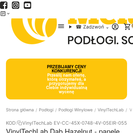
Menu
Szukaj
Koszyk
☎
Zadzwoń
⌄
PRZEBIJAMY CENY
KONKURENCJI
Prześlij nam ofertę,
którą otrzymałeś, a
przygotujemy dla
Ciebie indywidualną
wycenę
Strona główna
Podłogi
Podłogi Winylowe
VinylTechLab
V
/
/
/
/
KOD:
VinylTechLab EV-CC-45X-0748-4V-05EIR-055
VinylTechLab Dąb Hazelnut - panele