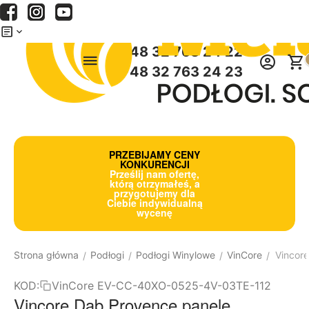
Menu
Szukaj
Koszyk
+48 32 763 24 22
+48 32 763 24 23
PRZEBIJAMY CENY
KONKURENCJI
Prześlij nam ofertę,
którą otrzymałeś, a
przygotujemy dla
Ciebie indywidualną
wycenę
Strona główna
Podłogi
Podłogi Winylowe
VinCore
Vincore
/
/
/
/
KOD:
VinCore EV-CC-40XO-0525-4V-03TE-112
Vincore Dąb Provence panele