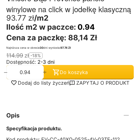
winylowe na click w jodełkę klasyczną
93.77
zł
/m2
Ilość m2 w paczce:
0.94
Cena za paczkę:
88,14 Zł
Najniższa cena w okresie
30
dni wyniosła:
97.74 Zł
114.99
zł
-18%
Dostępność:
2-3 dni
+
−
Do koszyka
Dodaj do listy życzeń
ZAPYTAJ O PRODUKT
Opis
Specyfikacja produktu.
Kod produktu: EV-CC-40XO-0525-4V-03TE-112