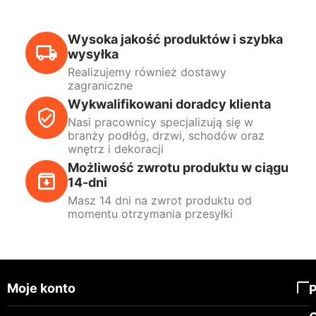
Wysoka jakość produktów i szybka
wysyłka
Realizujemy również dostawy
zagraniczne
Wykwalifikowani doradcy klienta
Nasi pracownicy specjalizują się w
branży podłóg, drzwi, schodów oraz
wnętrz i dekoracji
Możliwość zwrotu produktu w ciągu
14-dni
Masz 14 dni na zwrot produktu od
momentu otrzymania przesyłki
Moje konto