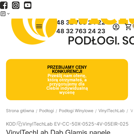
Menu
Szukaj
Koszyk
+48 32 763 24 22
+48 32 763 24 23
PRZEBIJAMY CENY
KONKURENCJI
Prześlij nam ofertę,
którą otrzymałeś, a
przygotujemy dla
Ciebie indywidualną
wycenę
Strona główna
Podłogi
Podłogi Winylowe
VinylTechLab
V
/
/
/
/
KOD:
VinylTechLab EV-CC-50X-0525-4V-05EIR-025
VinylTechLab Dąb Glamis panele