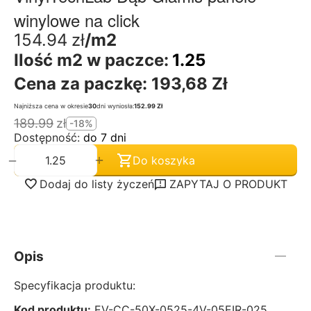
winylowe na click
154.94
zł
/m2
Ilość m2 w paczce:
1.25
Cena za paczkę:
193,68 Zł
Najniższa cena w okresie
30
dni wyniosła:
152.99 Zł
189.99
zł
-18%
Dostępność:
do 7 dni
+
−
Do koszyka
Dodaj do listy życzeń
ZAPYTAJ O PRODUKT
Opis
Specyfikacja produktu:
Kod produktu:
EV-CC-50X-0525-4V-05EIR-025