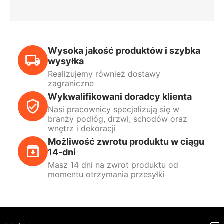
Wysoka jakość produktów i szybka
wysyłka
Realizujemy również dostawy
zagraniczne
Wykwalifikowani doradcy klienta
Nasi pracownicy specjalizują się w
branży podłóg, drzwi, schodów oraz
wnętrz i dekoracji
Możliwość zwrotu produktu w ciągu
14-dni
Masz 14 dni na zwrot produktu od
momentu otrzymania przesyłki