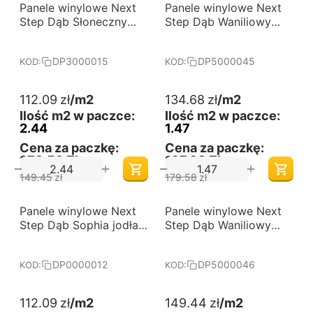
-25%
-25%
Panele winylowe Next
Darmowa dostawa 
Panele winylowe Next
Darmowa dostawa 
od 60 m2
od 60 m2
Step Dąb Słoneczny
Step Dąb Waniliowy
DP3000015
jodła klasyczna
DP5000045
DP3000015
DP5000045
KOD:
KOD:
112.09
zł
/m2
134.68
zł
/m2
Ilość m2 w paczce:
Ilość m2 w paczce:
2.44
1.47
Cena za paczkę:
Cena za paczkę:
273,50 Zł
197,98 Zł
+
+
−
−
149.45
zł
179.58
zł
-25%
-25%
Panele winylowe Next
Darmowa dostawa 
Panele winylowe Next
Darmowa dostawa 
od 60 m2
od 60 m2
Step Dąb Sophia jodła
Step Dąb Waniliowy
klasyczna DP0000012
jodła klasyczna
DP5000046
DP0000012
DP5000046
KOD:
KOD:
112.09
zł
/m2
149.44
zł
/m2