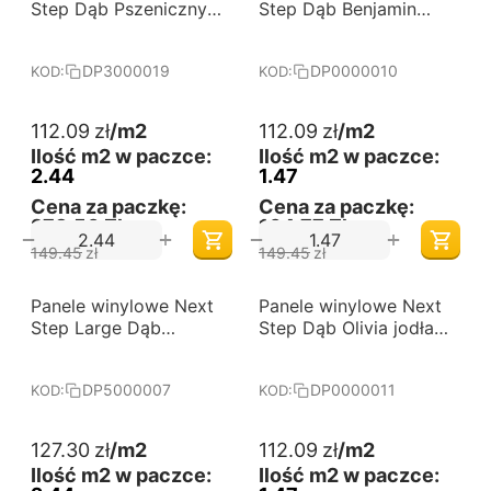
od 60 m2
od 60 m2
Step Dąb Pszeniczny
Step Dąb Benjamin
DP3000019
jodła klasyczna
DP0000010
DP3000019
DP0000010
KOD:
KOD:
112.09
zł
/m2
112.09
zł
/m2
Ilość m2 w paczce:
Ilość m2 w paczce:
2.44
1.47
Cena za paczkę:
Cena za paczkę:
273,50 Zł
164,77 Zł
+
+
−
−
149.45
zł
149.45
zł
-25%
-25%
Panele winylowe Next
Darmowa dostawa 
Panele winylowe Next
Darmowa dostawa 
od 60 m2
od 60 m2
Step Large Dąb
Step Dąb Olivia jodła
Pustynny DP5000007
klasyczna DP0000011
DP5000007
DP0000011
KOD:
KOD:
127.30
zł
/m2
112.09
zł
/m2
Ilość m2 w paczce:
Ilość m2 w paczce: