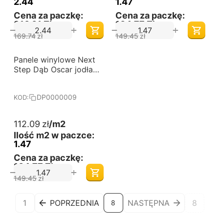
2.44
1.47
Cena za paczkę:
Cena za paczkę:
310,61 Zł
164,77 Zł
+
+
−
−
169.74
zł
149.45
zł
-25%
Panele winylowe Next
Darmowa dostawa 
od 60 m2
Step Dąb Oscar jodła
klasyczna DP0000009
DP0000009
KOD:
112.09
zł
/m2
Ilość m2 w paczce:
1.47
Cena za paczkę:
164,77 Zł
+
−
149.45
zł
1
POPRZEDNIA
NASTĘPNA
8
8