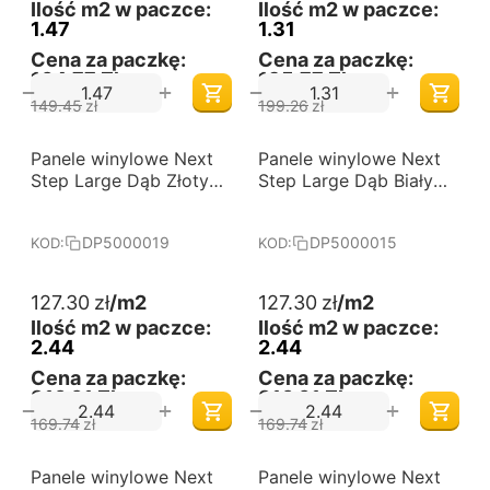
Ilość m2 w paczce:
Ilość m2 w paczce:
1.47
1.31
Cena za paczkę:
Cena za paczkę:
164,77 Zł
195,77 Zł
+
+
−
−
149.45
zł
199.26
zł
-25%
-25%
Panele winylowe Next
Darmowa dostawa 
Panele winylowe Next
Darmowa dostawa 
od 60 m2
od 60 m2
Step Large Dąb Złoty
Step Large Dąb Biały
DP5000019
DP5000015
DP5000019
DP5000015
KOD:
KOD:
127.30
zł
/m2
127.30
zł
/m2
Ilość m2 w paczce:
Ilość m2 w paczce:
2.44
2.44
Cena za paczkę:
Cena za paczkę:
310,61 Zł
310,61 Zł
+
+
−
−
169.74
zł
169.74
zł
-25%
-25%
Panele winylowe Next
Darmowa dostawa 
Panele winylowe Next
Darmowa dostawa 