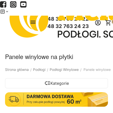
Menu
Szukaj
Koszyk
+48 32 763 24 22
+48 32 763 24 23
Panele winylowe na płytki
Strona główna
Podłogi
Podłogi Winylowe
Panele winylowe n
/
/
/
Kategorie