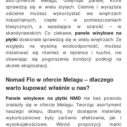
asortymencie Melagu, obejmuje panele, które
sprawdzą się w wielu stylach. Ciemne i wyraziste
odcienie możesz wykorzystać we wnętrzach
industrialnych, ciepłe – w pomieszczeniach
klasycznych, a wpadające w szarość – w
skandynawskich. Co ciekawe,
panele winylowe na
płytki
doskonale sprawdzą się w wielu wnętrzach. Ze
względu na wysoką wodoodporność, możesz
instalować się również w łazience i kuchni, nie
obawiając się pogorszenia kondycji podłogi na
skutek eksploatacji.
Nomad Flo w ofercie Melagu – dlaczego
warto kupować właśnie u nas?
Panele winylowe na płytki NMD
nie bez powodu
znalazły się w ofercie Melagu. Tworząc asortyment
naszego sklepu, dbamy, by dostępne materiały
wykończeniowe były zarówno efektowne, jak i
wysokojakościowe. Wśród propozycji marki