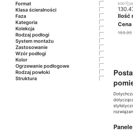
Format
V
KOD:
130.4
Klasa ścieralności
Ilość
Faza
Kategoria
Cena 
Kolekcja
159.99
Rodzaj podłogi
System montażu
Zastosowanie
Wzór podłogi
Kolor
Ogrzewanie podłogowe
Posta
Rodzaj powłoki
Struktura
pomi
Dotychcza
dotycząc
stylistyc
rozwiązan
Panele