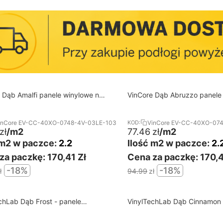
18%
wa dostawa od 60 m2
Darmowa dostawa od 60 m2
 Dąb Amalfi panele winylowe na
VinCore Dąb Abruzzo panele
RABAT
na click
inCore EV-CC-40XO-0748-4V-03LE-103
VinCore EV-CC-40XO-07
KOD:
zł
/m2
77.46
zł
/m2
 m2 w paczce:
2.2
Ilość m2 w paczce:
2.
za paczkę:
170,41 Zł
Cena za paczkę:
170,4
-18%
-18%
ł
94.99
zł
18%
wa dostawa od 60 m2
Darmowa dostawa od 60 m2
chLab Dąb Frost - panele
VinylTechLab Dąb Cinnamon 
RABAT
e na click
winylowe na click