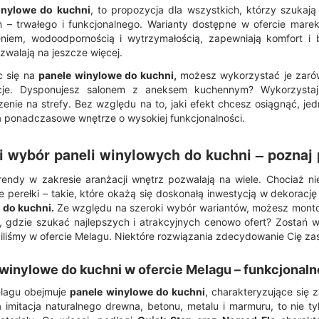
inylowe do kuchni
, to propozycja dla wszystkich, którzy szukaj
 – trwałego i funkcjonalnego. Warianty dostępne w ofercie mar
niem, wodoodpornością i wytrzymałością, zapewniają komfort i
zwalają na jeszcze więcej.
c się na
panele winylowe do kuchni,
możesz wykorzystać je zarówn
je. Dysponujesz salonem z aneksem kuchennym? Wykorzystaj r
enie na strefy. Bez względu na to, jaki efekt chcesz osiągnąć, je
 ponadczasowe wnętrze o wysokiej funkcjonalności.
i wybór paneli winylowych do kuchni – pozna
rendy w zakresie aranżacji wnętrz pozwalają na wiele. Chociaż ni
 perełki – takie, które okażą się doskonałą inwestycją w dekoracj
 do kuchni.
Ze względu na szeroki wybór wariantów, możesz montow
, gdzie szukać najlepszych i atrakcyjnych cenowo ofert? Zostań w 
liśmy w ofercie Melagu. Niektóre rozwiązania zdecydowanie Cię za
winylowe do kuchni w ofercie Melagu – funkcjonaln
elagu obejmuje
panele winylowe do kuchni
, charakteryzujące si
 imitacja naturalnego drewna, betonu, metalu i marmuru, to nie t