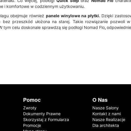
ateriału. Co więcej, podłogi
Quick Step
oraz
Nomad Flo
charakt
e i komfortowe w codziennym użytkowaniu.
elagu obejmuje również
panele winylowe na płytki.
Dzięki zastos
 bez przeszkód ułożona na starej. Takie rozwiązanie pozwoli 
W tym celu doskonale sprawdzą się podłogi
Nomad Flo
,
odpowiednie 
Pomoc
O Nas
Zwroty
Nasze Salony
Dokumenty Prawne
Kontakt z nami
Skorzystaj z Formularza
Nasze Realizacje
Promocje
Dla architekta