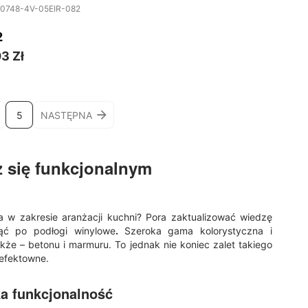
-0748-4V-05EIR-082
2
3 Zł
5
NASTĘPNA
z się funkcjonalnym
za w zakresie aranżacji kuchni? Pora zaktualizować wiedzę
gnąć po
podłogi winylowe
.
Szeroka gama kolorystyczna i
akże – betonu i marmuru. To jednak nie koniec zalet takiego
 efektowne.
ka funkcjonalność