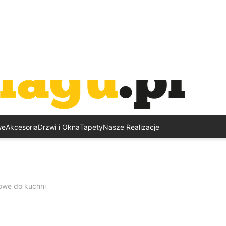
we
Akcesoria
Drzwi i Okna
Tapety
Nasze Realizacje
owe do kuchni