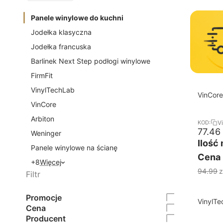
Panele winylowe do kuchni
Jodełka klasyczna
Jodełka francuska
Barlinek Next Step podłogi winylowe
FirmFit
VinylTechLab
18%
Darmo
VinCore
RABAT
click
VinCore
Arbiton
V
KOD:
77.46
Weninger
Ilość
Panele winylowe na ścianę
Cena 
+8
Więcej
94.99
z
Filtr
Promocje
18%
Darmo
VinylTe
Cena
RABAT
winylow
Producent