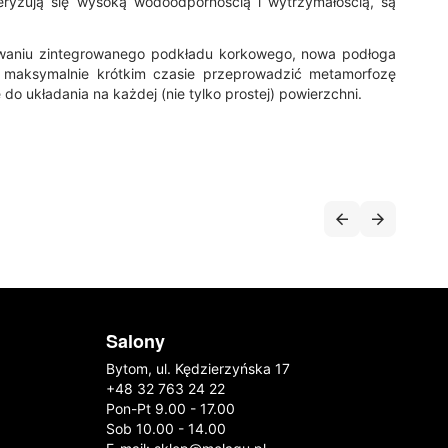
eryzują się wysoką wodoodpornością i wytrzymałością, są
owaniu zintegrowanego podkładu korkowego, nowa podłoga
w maksymalnie krótkim czasie przeprowadzić metamorfozę
do układania na każdej (nie tylko prostej) powierzchni.
Salony
Bytom, ul. Kędzierzyńska 17
+48 32 763 24 22
Pon-Pt 9.00 - 17.00
Sob 10.00 - 14.00