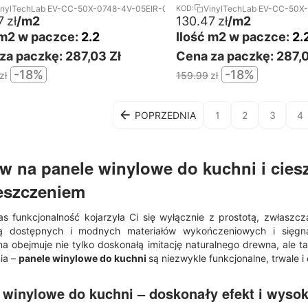
inylTechLab EV-CC-50X-0748-4V-05EIR-064
VinylTechLab EV-CC-50X
KOD:
7
zł
/m2
130.47
zł
/m2
 m2 w paczce:
2.2
Ilość m2 w paczce:
2.
za paczkę:
287,03 Zł
Cena za paczkę:
287,0
-18%
-18%
zł
159.99
zł
POPRZEDNIA
1
2
3
4
w na panele winylowe do kuchni i cies
eszczeniem
s funkcjonalność kojarzyła Ci się wyłącznie z prostotą, zwłaszc
ą dostępnych i modnych materiałów wykończeniowych i się
zna obejmuje nie tylko doskonałą imitację naturalnego drewna, ale t
ia –
panele winylowe do kuchni
są niezwykle funkcjonalne, trwale i
 winylowe do kuchni – doskonały efekt i wyso