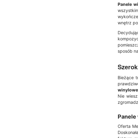
Panele w
wszystkim
wykończe
wnętrz po
Decydują
kompozyc
pomieszcz
sposób na
Szerok
Bieżące t
prawdziwe
winylowe
Nie wiesz
zgromadzi
Panele 
Oferta M
Doskonała