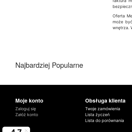
faktura m
bezpieczn
Oferta M
może być
wnętrza. 
Najbardziej Popularne
Moje konto
Obsługa klienta
Zaloguj się
Twoje zamówienia
Załóż konto
Lista życzeń
Lista do porównania