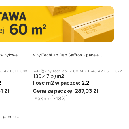
18%
Darmowa dostawa od 60 m2
 winylowe
VinylTechLab Dąb Saffron - panele
RABAT
winylowe na click
48-4V-03LE-003
VinylTechLab EV-CC-50X-0748-4V-05EIR-072
KOD:
130.47
zł
/m2
2
Ilość m2 w paczce:
2.2
1 Zł
Cena za paczkę:
287,03 Zł
-18%
159.99
zł
- panele