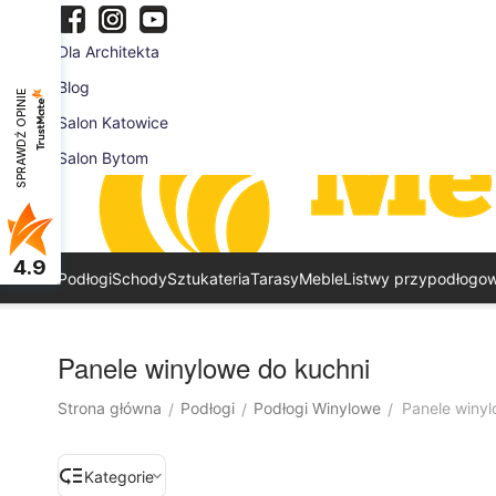
Dla Architekta
Blog
SPRAWDŹ OPINIE
Salon Katowice
Salon Bytom
4.9
Podłogi
Schody
Sztukateria
Tarasy
Meble
Listwy przypodłogo
Panele winylowe do kuchni
Strona główna
Podłogi
Podłogi Winylowe
Panele winyl
/
/
/
Kategorie