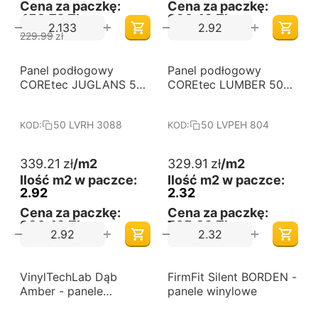
Cena za paczkę:
Cena za paczkę:
458,72 Zł
990,49 Zł
+
+
−
−
229.99
zł
Panel podłogowy
Darmowa dostawa 
Panel podłogowy
Darmowa dostawa 
od 60 m2
od 60 m2
COREtec JUGLANS 50
COREtec LUMBER 50
LVRH 3088
LVPEH 804
50 LVRH 3088
50 LVPEH 804
KOD:
KOD:
339.21
zł
/m2
329.91
zł
/m2
Ilość m2 w paczce:
Ilość m2 w paczce:
2.92
2.32
Cena za paczkę:
Cena za paczkę:
990,49 Zł
765,39 Zł
+
+
−
−
-18%
-6%
VinylTechLab Dąb
Darmowa dostawa 
FirmFit Silent BORDEN -
Darmowa dostawa 
od 60 m2
od 60 m2
Amber - panele
panele winylowe
winylowe na click