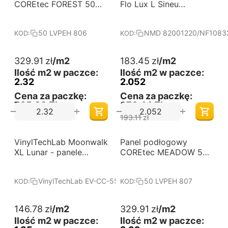
od 60 m2
od 60 m2
COREtec FOREST 50
Flo Lux L Sineu
LVPEH 806
82001220/NF10832
50 LVPEH 806
NMD 82001220/NF1083
KOD:
KOD:
329.91
zł
/m2
183.45
zł
/m2
Ilość m2 w paczce:
Ilość m2 w paczce:
2.32
2.052
Cena za paczkę:
Cena za paczkę:
765,39 Zł
376,44 Zł
+
+
−
−
193.11
zł
-18%
VinylTechLab Moonwalk
Darmowa dostawa 
Panel podłogowy
Darmowa dostawa 
od 60 m2
od 60 m2
XL Lunar - panele
COREtec MEADOW 50
winylowe na click
LVPEH 807
VinylTechLab EV-CC-55X-2424-4V-05SK-012
50 LVPEH 807
KOD:
KOD:
146.78
zł
/m2
329.91
zł
/m2
Ilość m2 w paczce:
Ilość m2 w paczce: