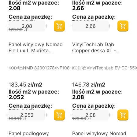
Ilość m2 w paczce:
Ilość m2 w paczce:
2.08
2.66
Cena za paczkę:
Cena za paczkę:
305,30 Zł
729,13 Zł
+
+
−
−
179.99
zł
-5%
-18%
Panel winylowy Nomad
Darmowa dostawa 
VinylTechLab Dąb
Darmowa dostawa 
od 60 m2
od 60 m2
Flo Lux L Murieta
Copper deska XL -
82001278/NF10839
panele winylowe na
click
NMD 82001278/NF10839
VinylTechLab EV-CC-55
KOD:
KOD:
183.45
zł
/m2
146.78
zł
/m2
Ilość m2 w paczce:
Ilość m2 w paczce:
2.052
2.08
Cena za paczkę:
Cena za paczkę:
376,44 Zł
305,30 Zł
+
+
−
−
193.11
zł
179.99
zł
-5%
Panel podłogowy
Darmowa dostawa 
Panel winylowy Nomad
Darmowa dostawa 