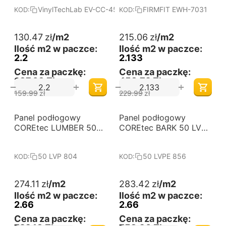
VinylTechLab EV-CC-45X-0748-4V-05EIR-056
FIRMFIT EWH-7031
KOD:
KOD:
130.47
zł
/m2
215.06
zł
/m2
Ilość m2 w paczce:
Ilość m2 w paczce:
2.2
2.133
Cena za paczkę:
Cena za paczkę:
287,03 Zł
458,72 Zł
+
+
−
−
159.99
zł
229.99
zł
Panel podłogowy
Darmowa dostawa 
Panel podłogowy
Darmowa dostawa 
od 60 m2
od 60 m2
COREtec LUMBER 50
COREtec BARK 50 LVPE
LVP 804
856
50 LVP 804
50 LVPE 856
KOD:
KOD:
274.11
zł
/m2
283.42
zł
/m2
Ilość m2 w paczce:
Ilość m2 w paczce:
2.66
2.66
Cena za paczkę:
Cena za paczkę: