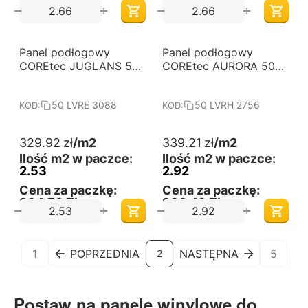
729,13 Zł
753,90 Zł
+
+
−
−
Panel podłogowy
Darmowa dostawa 
Panel podłogowy
Darmowa dostawa 
od 60 m2
od 60 m2
COREtec JUGLANS 50
COREtec AURORA 50
LVRE 3088
LVRH 2756
50 LVRE 3088
50 LVRH 2756
KOD:
KOD:
329.92
zł
/m2
339.21
zł
/m2
Ilość m2 w paczce:
Ilość m2 w paczce:
2.53
2.92
Cena za paczkę:
Cena za paczkę:
834,70 Zł
990,49 Zł
+
+
−
−
1
POPRZEDNIA
NASTĘPNA
5
2
Postaw na panele winylowe do