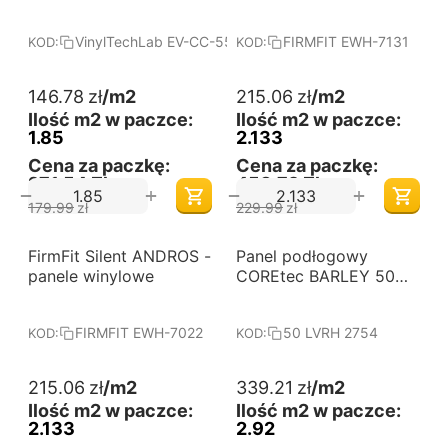
winylowe na click
VinylTechLab EV-CC-55X-2424-4V-05SK-013
FIRMFIT EWH-7131
KOD:
KOD:
146.78
zł
/m2
215.06
zł
/m2
Ilość m2 w paczce:
Ilość m2 w paczce:
1.85
2.133
Cena za paczkę:
Cena za paczkę:
271,54 Zł
458,72 Zł
+
+
−
−
179.99
zł
229.99
zł
-6%
FirmFit Silent ANDROS -
Darmowa dostawa 
Panel podłogowy
Darmowa dostawa 
od 60 m2
od 60 m2
panele winylowe
COREtec BARLEY 50
LVRH 2754
FIRMFIT EWH-7022
50 LVRH 2754
KOD:
KOD:
215.06
zł
/m2
339.21
zł
/m2
Ilość m2 w paczce:
Ilość m2 w paczce:
2.133
2.92