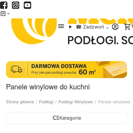
Menu
Szukaj
Koszyk
☎
Zadzwoń
⌄
Panele winylowe do kuchni
Strona główna
Podłogi
Podłogi Winylowe
Panele winylowe 
/
/
/
Kategorie