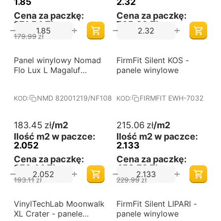
1.85
2.32
Cena za paczkę:
Cena za paczkę:
271,54 Zł
765,39 Zł
+
+
−
−
179.99
zł
-5%
-6%
Panel winylowy Nomad
Darmowa dostawa 
FirmFit Silent KOS -
Darmowa dostawa 
od 60 m2
od 60 m2
Flo Lux L Magaluf
panele winylowe
82001219/NF10831
NMD 82001219/NF10831
FIRMFIT EWH-7032
KOD:
KOD:
183.45
zł
/m2
215.06
zł
/m2
Ilość m2 w paczce:
Ilość m2 w paczce:
2.052
2.133
Cena za paczkę:
Cena za paczkę:
376,44 Zł
458,72 Zł
+
+
−
−
193.11
zł
229.99
zł
-18%
-6%
VinylTechLab Moonwalk
Darmowa dostawa 
FirmFit Silent LIPARI -
Darmowa dostawa 
od 60 m2
od 60 m2
XL Crater - panele
panele winylowe