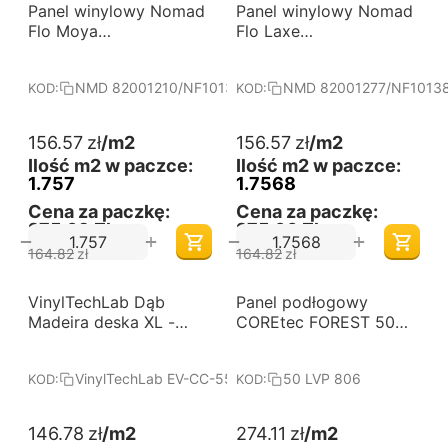
-5%
-5%
Panel winylowy Nomad
Darmowa dostawa 
Panel winylowy Nomad
Darmowa dostawa 
od 60 m2
od 60 m2
Flo Moya
Flo Laxe
82001210/NF10137
82001277/NF10138
NMD 82001210/NF10137
NMD 82001277/NF1013
KOD:
KOD:
156.57
zł
/m2
156.57
zł
/m2
Ilość m2 w paczce:
Ilość m2 w paczce:
1.757
1.7568
Cena za paczkę:
Cena za paczkę:
275,09 Zł
275,06 Zł
+
+
−
−
164.82
zł
164.82
zł
-18%
VinylTechLab Dąb
Darmowa dostawa 
Panel podłogowy
Darmowa dostawa 
od 60 m2
od 60 m2
Madeira deska XL -
COREtec FOREST 50
panele winylowe na
LVP 806
click
VinylTechLab EV-CC-55X-0972-4V-05EIR-027
50 LVP 806
KOD:
KOD:
146.78
zł
/m2
274.11
zł
/m2