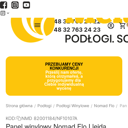
Menu
Szukaj
Koszyk
+48 32 763 24 22
+48 32 763 24 23
PRZEBIJAMY CENY
KONKURENCJI
Prześlij nam ofertę,
którą otrzymałeś, a
przygotujemy dla
Ciebie indywidualną
wycenę
Strona główna
Podłogi
Podłogi Winylowe
Nomad Flo
Pan
/
/
/
/
KOD:
NMD 82001184/NF10107A
Panel winylowy Nomad Flo Lleida