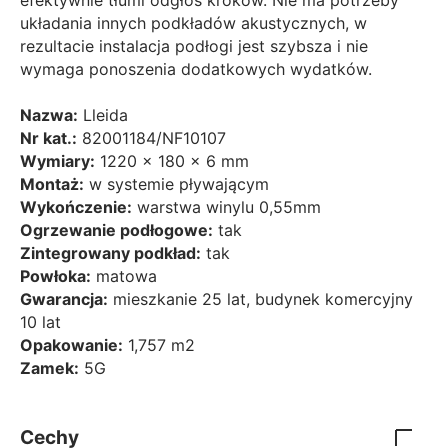
efektywnie tłumi odgłos kroków. Nie ma potrzeby
układania innych podkładów akustycznych, w
rezultacie instalacja podłogi jest szybsza i nie
wymaga ponoszenia dodatkowych wydatków.
Nazwa:
Lleida
Nr kat.:
82001184/NF10107
Wymiary:
1220 x 180 x 6 mm
Montaż:
w systemie pływającym
Wykończenie:
warstwa winylu 0,55mm
Ogrzewanie podłogowe:
tak
Zintegrowany podkład:
tak
Powłoka:
matowa
Gwarancja:
mieszkanie 25 lat, budynek komercyjny
10 lat
Opakowanie:
1,757 m2
Zamek:
5G
Cechy