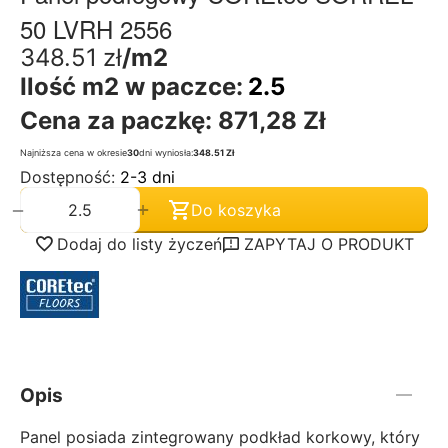
50 LVRH 2556
348.51
zł
/m2
Ilość m2 w paczce:
2.5
Cena za paczkę:
871,28 Zł
Najniższa cena w okresie
30
dni wyniosła:
348.51 Zł
Dostępność:
2-3 dni
+
−
Do koszyka
Dodaj do listy życzeń
ZAPYTAJ O PRODUKT
Opis
Panel posiada zintegrowany podkład korkowy, który