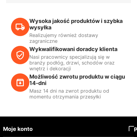
Wysoka jakość produktów i szybka
wysyłka
Realizujemy również dostawy
zagraniczne
Wykwalifikowani doradcy klienta
Nasi pracownicy specjalizują się w
branży podłóg, drzwi, schodów oraz
wnętrz i dekoracji
Możliwość zwrotu produktu w ciągu
14-dni
Masz 14 dni na zwrot produktu od
momentu otrzymania przesyłki
Moje konto