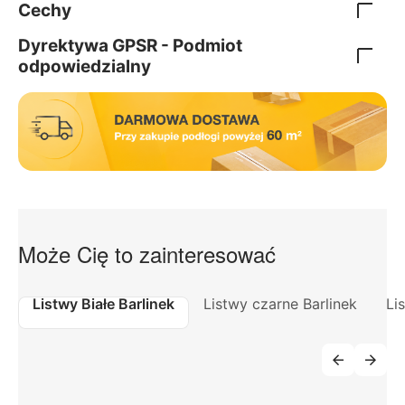
Cechy
Dyrektywa GPSR - Podmiot
odpowiedzialny
Może Cię to zainteresować
Listwy Białe Barlinek
Listwy czarne Barlinek
Li