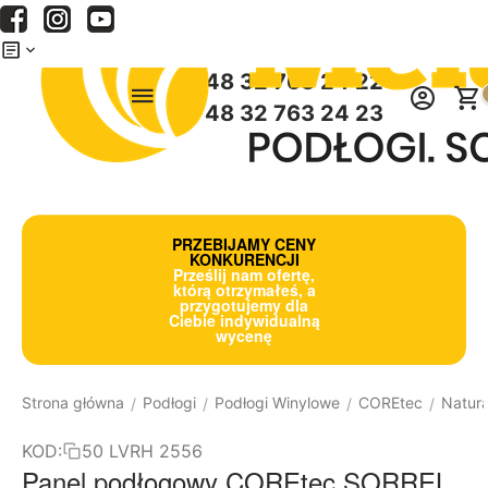
Menu
Szukaj
Koszyk
+48 32 763 24 22
+48 32 763 24 23
PRZEBIJAMY CENY
KONKURENCJI
Prześlij nam ofertę,
którą otrzymałeś, a
przygotujemy dla
Ciebie indywidualną
wycenę
Strona główna
Podłogi
Podłogi Winylowe
COREtec
Natura
/
/
/
/
KOD:
50 LVRH 2556
Panel podłogowy COREtec SORREL