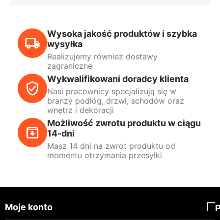
Wysoka jakość produktów i szybka
wysyłka
Realizujemy również dostawy
zagraniczne
Wykwalifikowani doradcy klienta
Nasi pracownicy specjalizują się w
branży podłóg, drzwi, schodów oraz
wnętrz i dekoracji
Możliwość zwrotu produktu w ciągu
14-dni
Masz 14 dni na zwrot produktu od
momentu otrzymania przesyłki
Moje konto