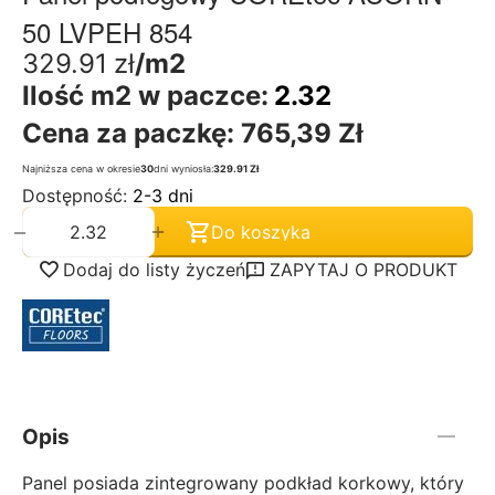
50 LVPEH 854
329.91
zł
/m2
Ilość m2 w paczce:
2.32
Cena za paczkę:
765,39 Zł
Najniższa cena w okresie
30
dni wyniosła:
329.91 Zł
Dostępność:
2-3 dni
+
−
Do koszyka
Dodaj do listy życzeń
ZAPYTAJ O PRODUKT
Opis
Panel posiada zintegrowany podkład korkowy, który