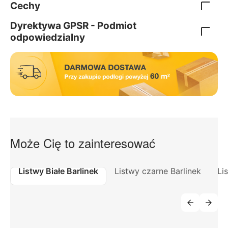
Cechy
Dyrektywa GPSR - Podmiot
odpowiedzialny
Może Cię to zainteresować
Listwy Białe Barlinek
Listwy czarne Barlinek
Li