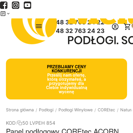
Menu
Szukaj
Koszyk
+48 32 763 24 22
+48 32 763 24 23
PRZEBIJAMY CENY
KONKURENCJI
Prześlij nam ofertę,
którą otrzymałeś, a
przygotujemy dla
Ciebie indywidualną
wycenę
Strona główna
Podłogi
Podłogi Winylowe
COREtec
Natura
/
/
/
/
KOD:
50 LVPEH 854
Panel podłogowy COREtec ACORN