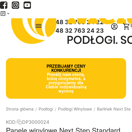
Menu
Szukaj
Koszyk
+48 32 763 24 22
+48 32 763 24 23
PRZEBIJAMY CENY
KONKURENCJI
Prześlij nam ofertę,
którą otrzymałeś, a
przygotujemy dla
Ciebie indywidualną
wycenę
Strona główna
Podłogi
Podłogi Winylowe
Barlinek Next Ste
/
/
/
KOD:
DP3000024
Panele winylowe Next Step Standard