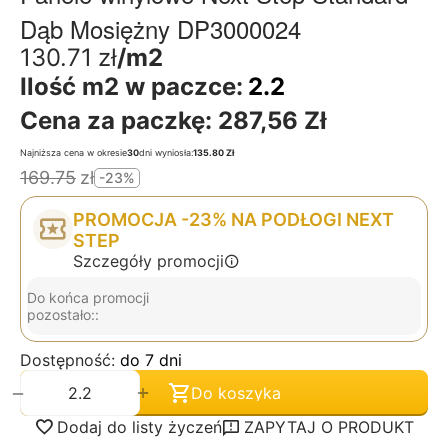
Dąb Mosiężny DP3000024
130.71
zł
/m2
Ilość m2 w paczce:
2.2
Cena za paczkę:
287,56 Zł
Najniższa cena w okresie
30
dni wyniosła:
135.80 Zł
169.75
zł
-23%
PROMOCJA -23% NA PODŁOGI NEXT
STEP
Szczegóły promocji
Do końca promocji
pozostało::
Dostępność:
do 7 dni
+
−
Do koszyka
Dodaj do listy życzeń
ZAPYTAJ O PRODUKT