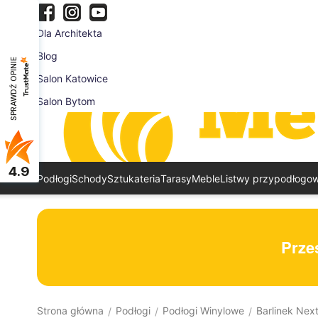
Dla Architekta
Blog
SPRAWDŹ OPINIE
Salon Katowice
Salon Bytom
4.9
Podłogi
Schody
Sztukateria
Tarasy
Meble
Listwy przypodłogo
Prześ
Strona główna
Podłogi
Podłogi Winylowe
Barlinek Nex
/
/
/