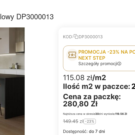
elowy DP3000013
KOD:
DP3000013
PROMOCJA -23% NA P
NEXT STEP
Szczegóły promocji
115.08
zł
/m2
Ilość m2 w paczce:
Cena za paczkę:
280,80 Zł
Najniższa cena w okresie
30
dni wyniosła:
119.56 Zł
149.45
zł
-23%
Dostępność:
do 7 dni