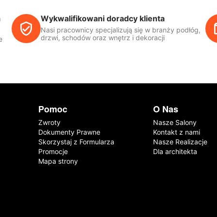
a
Wykwalifikowani doradcy klienta
Nasi pracownicy specjalizują się w branży podłóg,
drzwi, schodów oraz wnętrz i dekoracji
e
Pomoc
O Nas
Zwroty
Nasze Salony
Dokumenty Prawne
Kontakt z nami
Skorzystaj z Formularza
Nasze Realizacje
Promocje
Dla architekta
Mapa strony