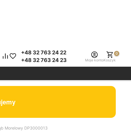
+48 32 763 24 22
0
+48 32 763 24 23
Moje konto
Koszyk
tujemy
Dąb Morelowy DP3000013