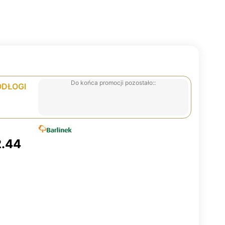
Do końca promocji pozostało::
ODŁOGI
2.44