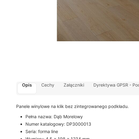
Opis
Cechy
Załączniki
Dyrektywa GPSR - Po
Panele winylowe na klik bez zintegrowanego podkładu.
Pełna nazwa: Dąb Morelowy
Numer katalogowy: DP3000013
Seria: forma line
Wymiary: 4,5 x 198 x 1234 mm