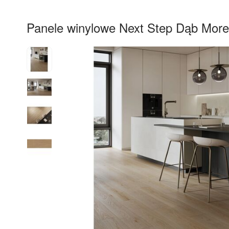
Panele winylowe Next Step Dąb Mor
23%
RABAT
Darmowa 
dostawa 
od 60 m2