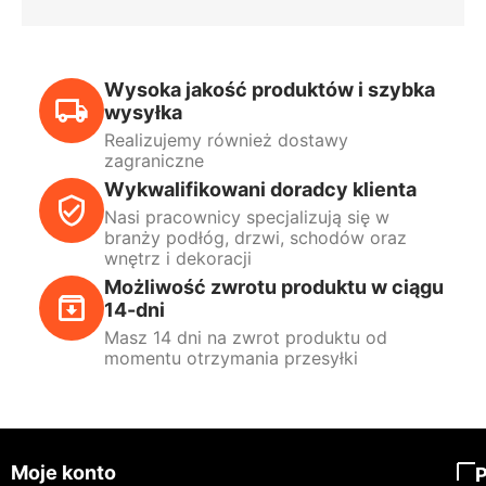
Wysoka jakość produktów i szybka
wysyłka
Realizujemy również dostawy
zagraniczne
Wykwalifikowani doradcy klienta
Nasi pracownicy specjalizują się w
branży podłóg, drzwi, schodów oraz
wnętrz i dekoracji
Możliwość zwrotu produktu w ciągu
14-dni
Masz 14 dni na zwrot produktu od
momentu otrzymania przesyłki
Moje konto