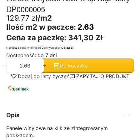
DP0000005
129.77
zł
/m2
Ilość m2 w paczce:
2.63
Cena za paczkę:
341,30 Zł
Najniższa cena w okresie
30
dni wyniosła:
103.82 Zł
Dostępność:
do 7 dni
+
−
Do koszyka
Dodaj do listy życzeń
ZAPYTAJ O PRODUKT
Opis
Panele winylowe na klik ze zintegrowanym
podkładem.