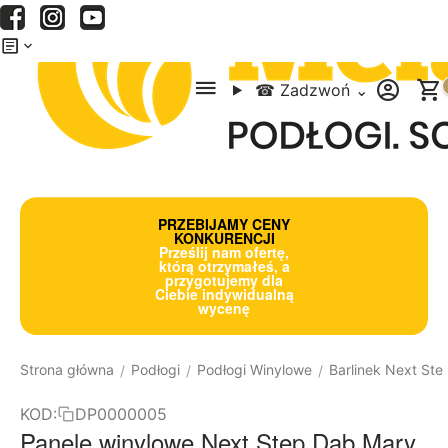
Menu
Szukaj
Koszyk
☎
Zadzwoń
⌄
PRZEBIJAMY CENY
KONKURENCJI
Prześlij nam ofertę,
którą otrzymałeś, a
przygotujemy dla
Ciebie indywidualną
wycenę
Strona główna
Podłogi
Podłogi Winylowe
Barlinek Next Ste
/
/
/
KOD:
DP0000005
Panele winylowe Next Step Dąb Mary