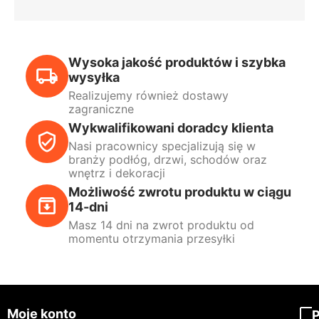
Wysoka jakość produktów i szybka
wysyłka
Realizujemy również dostawy
zagraniczne
Wykwalifikowani doradcy klienta
Nasi pracownicy specjalizują się w
branży podłóg, drzwi, schodów oraz
wnętrz i dekoracji
Możliwość zwrotu produktu w ciągu
14-dni
Masz 14 dni na zwrot produktu od
momentu otrzymania przesyłki
Moje konto