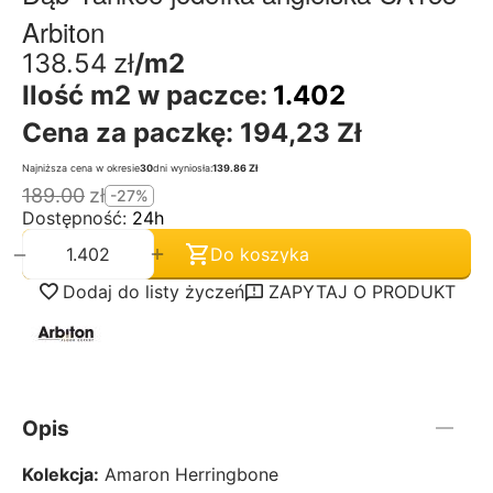
Arbiton
138.54
zł
/m2
Ilość m2 w paczce:
1.402
Cena za paczkę:
194,23 Zł
Najniższa cena w okresie
30
dni wyniosła:
139.86 Zł
189.00
zł
-27%
Dostępność:
24h
+
−
Do koszyka
Dodaj do listy życzeń
ZAPYTAJ O PRODUKT
Opis
Kolekcja:
Amaron Herringbone