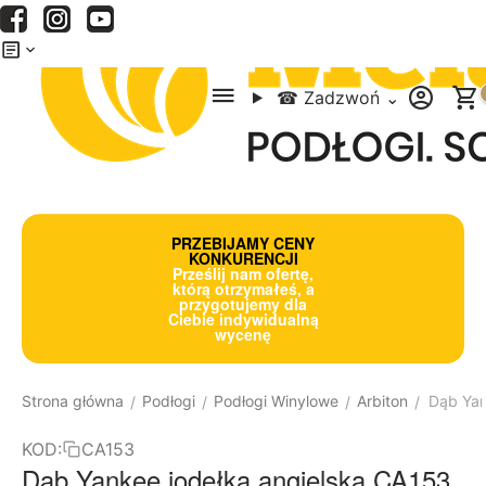
Menu
Szukaj
Koszyk
☎
Zadzwoń
⌄
PRZEBIJAMY CENY
KONKURENCJI
Prześlij nam ofertę,
którą otrzymałeś, a
przygotujemy dla
Ciebie indywidualną
wycenę
Strona główna
Podłogi
Podłogi Winylowe
Arbiton
Dąb Yan
/
/
/
/
KOD:
CA153
Dąb Yankee jodełka angielska CA153