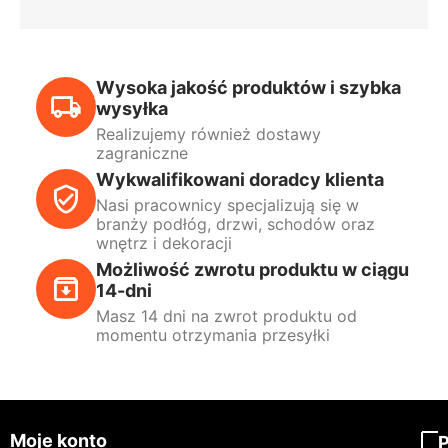
Wysoka jakość produktów i szybka
wysyłka
Realizujemy również dostawy
zagraniczne
Wykwalifikowani doradcy klienta
Nasi pracownicy specjalizują się w
branży podłóg, drzwi, schodów oraz
wnętrz i dekoracji
Możliwość zwrotu produktu w ciągu
14-dni
Masz 14 dni na zwrot produktu od
momentu otrzymania przesyłki
Moje konto