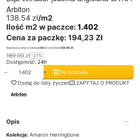
Arbiton
138.54
zł
/m2
Ilość m2 w paczce:
1.402
Cena za paczkę:
194,23 Zł
Najniższa cena w okresie
30
dni wyniosła:
139.86 Zł
189.00
zł
-27%
Dostępność:
24h
+
−
Do koszyka
Dodaj do listy życzeń
ZAPYTAJ O PRODUKT
Opis
Kolekcja:
Amaron Herringbone