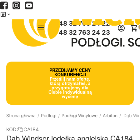
Menu
Szukaj
Koszyk
+48 32 763 24 22
+48 32 763 24 23
PRZEBIJAMY CENY
KONKURENCJI
Prześlij nam ofertę,
którą otrzymałeś, a
przygotujemy dla
Ciebie indywidualną
wycenę
Strona główna
Podłogi
Podłogi Winylowe
Arbiton
Dąb Win
/
/
/
/
KOD:
CA184
Dąb Windsor jodełka angielska CA184