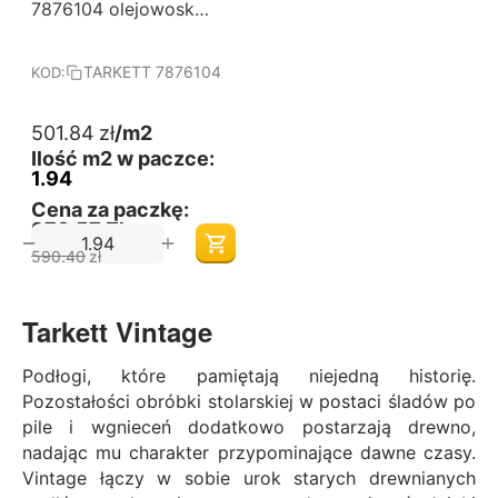
od 60 m2
7876104 olejowosk
Tarkett
TARKETT 7876104
KOD:
501.84
zł
/m2
Ilość m2 w paczce:
1.94
Cena za paczkę:
973,57 Zł
+
−
590.40
zł
Tarkett Vintage
Podłogi, które pamiętają niejedną historię.
Pozostałości obróbki stolarskiej w postaci śladów po
pile i wgnieceń dodatkowo postarzają drewno,
nadając mu charakter przypominające dawne czasy.
Vintage łączy w sobie urok starych drewnianych