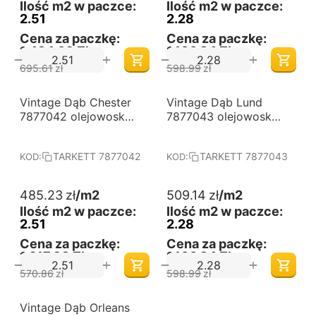
Ilość m2 w paczce:
Ilość m2 w paczce:
2.51
2.28
Cena za paczkę:
Cena za paczkę:
1,484,09 Zł
1,160,84 Zł
+
+
−
−
695.61
zł
598.99
zł
-15%
-15%
Vintage Dąb Chester
Darmowa dostawa 
Vintage Dąb Lund
Darmowa dostawa 
od 60 m2
od 60 m2
7877042 olejowosk
7877043 olejowosk
Tarkett
Tarkett
TARKETT 7877042
TARKETT 7877043
KOD:
KOD:
485.23
zł
/m2
509.14
zł
/m2
Ilość m2 w paczce:
Ilość m2 w paczce:
2.51
2.28
Cena za paczkę:
Cena za paczkę:
1,217,93 Zł
1,160,84 Zł
+
+
−
−
570.86
zł
598.99
zł
-15%
Vintage Dąb Orleans
Darmowa dostawa 