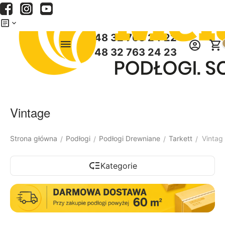
Menu
Szukaj
Koszyk
+48 32 763 24 22
+48 32 763 24 23
Vintage
Strona główna
Podłogi
Podłogi Drewniane
Tarkett
Vintag
/
/
/
/
Kategorie