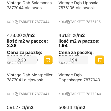
-15%
-15%
Vintage Dąb Salamanca
Darmowa dostawa 
Vintage Dąb Uppsala
Darmowa dostawa 
od 60 m2
od 60 m2
7877044 olejowosk
7876105 olejowosk
Tarkett
Tarkett
TARKETT 7877044
TARKETT 7876105
KOD:
KOD:
478.00
zł
/m2
461.81
zł
/m2
Ilość m2 w paczce:
Ilość m2 w paczce:
2.28
1.94
Cena za paczkę:
Cena za paczkę:
1,089,84 Zł
895,91 Zł
+
+
−
−
562.35
zł
543.30
zł
-15%
-15%
Vintage Dąb Montpellier
Darmowa dostawa 
Vintage Dąb
Darmowa dostawa 
od 60 m2
od 60 m2
7877041 olejowosk
Copenhagen 7877040
Tarkett
olejowosk Tarkett
TARKETT 7877041
TARKETT 7877040
KOD:
KOD:
591.27
zł
/m2
509.14
zł
/m2