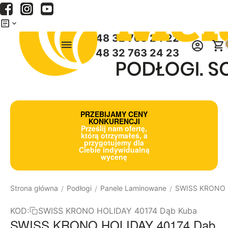
Menu
Szukaj
Koszyk
+48 32 763 24 22
+48 32 763 24 23
PRZEBIJAMY CENY
KONKURENCJI
Prześlij nam ofertę,
którą otrzymałeś, a
przygotujemy dla
Ciebie indywidualną
wycenę
Strona główna
Podłogi
Panele Laminowane
SWISS KRONO
/
/
/
KOD:
SWISS KRONO HOLIDAY 40174 Dąb Kuba
SWISS KRONO HOLIDAY 40174 Dąb