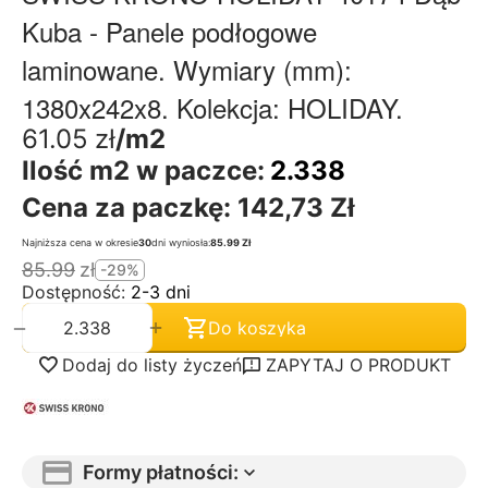
Kuba - Panele podłogowe
laminowane. Wymiary (mm):
1380x242x8. Kolekcja: HOLIDAY.
61.05
zł
/m2
Ilość m2 w paczce:
2.338
Cena za paczkę:
142,73 Zł
Najniższa cena w okresie
30
dni wyniosła:
85.99 Zł
85.99
zł
-29%
Dostępność:
2-3 dni
+
−
Do koszyka
Dodaj do listy życzeń
ZAPYTAJ O PRODUKT
Formy płatności: