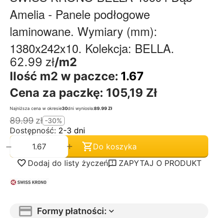
Amelia - Panele podłogowe
laminowane. Wymiary (mm):
1380x242x10. Kolekcja: BELLA.
62.99
zł
/m2
Ilość m2 w paczce:
1.67
Cena za paczkę:
105,19 Zł
Najniższa cena w okresie
30
dni wyniosła:
89.99 Zł
89.99
zł
-30%
Dostępność:
2-3 dni
+
−
Do koszyka
Dodaj do listy życzeń
ZAPYTAJ O PRODUKT
Formy płatności: