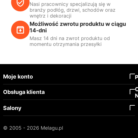
Nasi pracownicy specjalizują się w
branży podłóg, drzwi, schodów oraz
wnętrz i dekoracji
Możliwość zwrotu produktu w ciągu
14-dni
Masz 14 dni na zwrot produktu od
momentu otrzymania przesyłki
Moje konto
Obsługa klienta
Salony
© 2005 - 2026 Melagu.pl