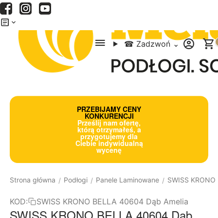
Menu
Szukaj
Koszyk
☎
Zadzwoń
⌄
PRZEBIJAMY CENY
KONKURENCJI
Prześlij nam ofertę,
którą otrzymałeś, a
przygotujemy dla
Ciebie indywidualną
wycenę
Strona główna
Podłogi
Panele Laminowane
SWISS KRONO
/
/
/
KOD:
SWISS KRONO BELLA 40604 Dąb Amelia
SWISS KRONO BELLA 40604 Dąb