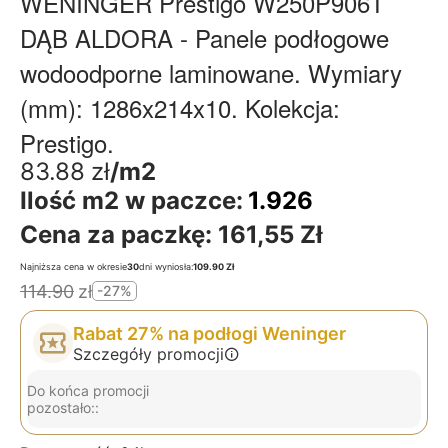
WENINGER Prestigo W250P906T
DĄB ALDORA - Panele podłogowe
wodoodporne laminowane. Wymiary
(mm): 1286x214x10. Kolekcja:
Prestigo.
83.88
zł
/m2
Ilość m2 w paczce:
1.926
Cena za paczkę:
161,55 Zł
Najniższa cena w okresie
30
dni wyniosła:
109.90 Zł
114.90
zł
-27%
Rabat 27% na podłogi Weninger
Szczegóły promocji
Do końca promocji
pozostało::