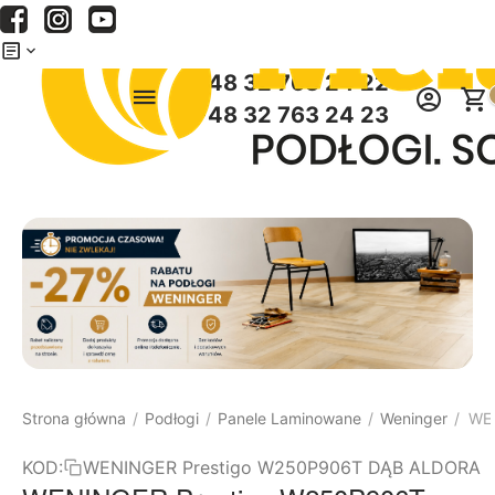
Menu
Szukaj
Koszyk
+48 32 763 24 22
+48 32 763 24 23
Strona główna
Podłogi
Panele Laminowane
Weninger
WEN
/
/
/
/
KOD:
WENINGER Prestigo W250P906T DĄB ALDORA