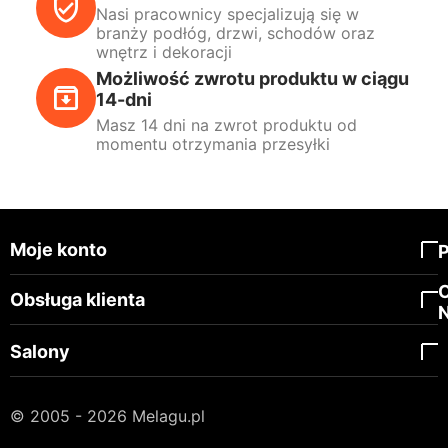
Nasi pracownicy specjalizują się w
branży podłóg, drzwi, schodów oraz
wnętrz i dekoracji
Możliwość zwrotu produktu w ciągu
14-dni
Masz 14 dni na zwrot produktu od
momentu otrzymania przesyłki
Moje konto
Obsługa klienta
Salony
© 2005 - 2026 Melagu.pl