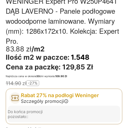
WENINGER Expert Pro W250P464T
DĄB LAVERNO - Panele podłogowe
wodoodporne laminowane. Wymiary
(mm): 1286x172x10. Kolekcja: Expert
Pro.
83.88
zł
/m2
Ilość m2 w paczce:
1.548
Cena za paczkę:
129,85 Zł
Najniższa cena w okresie
30
dni wyniosła:
109.90 Zł
114.90
zł
-27%
Rabat 27% na podłogi Weninger
Szczegóły promocji
Do końca promocji
pozostało::