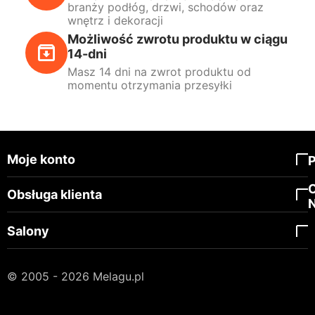
branży podłóg, drzwi, schodów oraz
wnętrz i dekoracji
Możliwość zwrotu produktu w ciągu
14-dni
Masz 14 dni na zwrot produktu od
momentu otrzymania przesyłki
Moje konto
Obsługa klienta
Salony
© 2005 - 2026 Melagu.pl