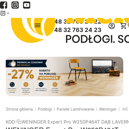
Menu
Szukaj
Koszyk
+48 32 763 24 22
+48 32 763 24 23
Strona główna
Podłogi
Panele Laminowane
Weninger
WEN
/
/
/
/
KOD:
WENINGER Expert Pro W250P464T DĄB LAVER