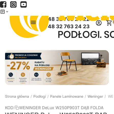
Menu
Szukaj
Koszyk
+48 32 763 24 22
+48 32 763 24 23
Strona główna
Podłogi
Panele Laminowane
Weninger
WEN
/
/
/
/
KOD:
WENINGER DeLux W250P903T DĄB FOLDA