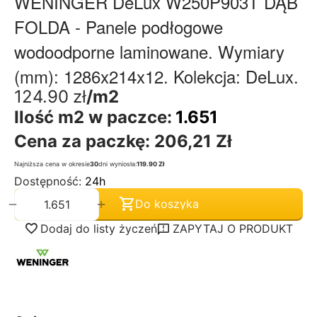
WENINGER DeLux W250P903T DĄB
FOLDA - Panele podłogowe
wodoodporne laminowane. Wymiary
(mm): 1286x214x12. Kolekcja: DeLux.
124.90
zł
/m2
Ilość m2 w paczce:
1.651
Cena za paczkę:
206,21 Zł
Najniższa cena w okresie
30
dni wyniosła:
119.90 Zł
Dostępność:
24h
+
−
Do koszyka
Dodaj do listy życzeń
ZAPYTAJ O PRODUKT