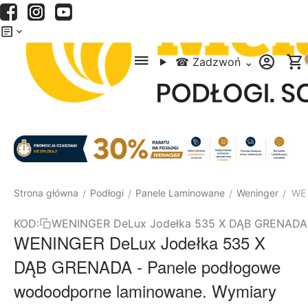
Menu
Szukaj
Koszyk
☎
Zadzwoń
⌄
Strona główna
Podłogi
Panele Laminowane
Weninger
WEN
/
/
/
/
KOD:
WENINGER DeLux Jodełka 535 X DĄB GRENADA
WENINGER DeLux Jodełka 535 X
DĄB GRENADA - Panele podłogowe
wodoodporne laminowane. Wymiary