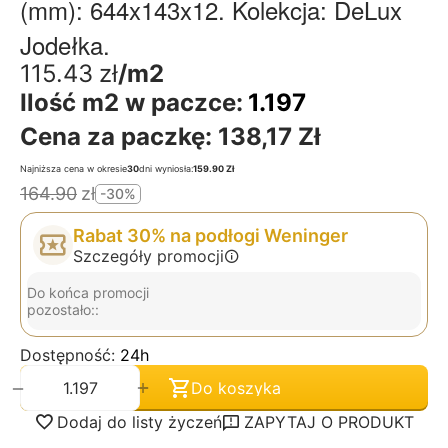
(mm): 644x143x12. Kolekcja: DeLux
Jodełka.
115.43
zł
/m2
Ilość m2 w paczce:
1.197
Cena za paczkę:
138,17 Zł
Najniższa cena w okresie
30
dni wyniosła:
159.90 Zł
164.90
zł
-30%
Rabat 30% na podłogi Weninger
Szczegóły promocji
Do końca promocji
pozostało::
Dostępność:
24h
+
−
Do koszyka
Dodaj do listy życzeń
ZAPYTAJ O PRODUKT