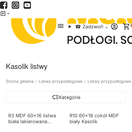
Menu
Szukaj
Koszyk
☎
Zadzwoń
⌄
Kasolik listwy
Strona główna
Listwy przypodłogowe
Listwy przypodłogowe
/
/
Kategorie
R3 MDF 60x16 listwa
R10 60x18 cokół MDF
biała lakierowana
biały Kasolik
Kasolik