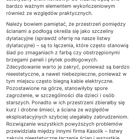
bardzo ważnym elementem wykończeniowym
również ze względów praktycznych.
Należy bowiem pamiętać, że przestrzeń pomiędzy
ścianami a podłogą określa się jako szczeliny
dylatacyjne (sprawdź ofertę na nasze
listwy
dylatacyjne
) – są to łączenia, które często stanowią
ślad po zmaganiach z farbą czy obstrzępionymi
brzegami paneli i płytek podłogowych.
Zdecydowanie warto je zakryć, ponieważ są bardzo
nieestetyczne, a nawet niebezpieczne, ponieważ w
tym miejscu często biegną kable elektryczne.
Pozostawione na górze, stanowiłyby spore
zagrożenie, w szczególności dla dzieci i osób
starszych. Ponadto w ich przestrzeni zbierałby się
kurz i drobne śmieci, a ściana ze względów
eksploatacyjnych szybciej ulegałaby zabrudzeniom.
Rozwiązanie wszystkich powyższych problemów
przewidziała między innymi firma Kasolik – listwy
zakryją nieestetyczne łączenia ścian i wszystkie