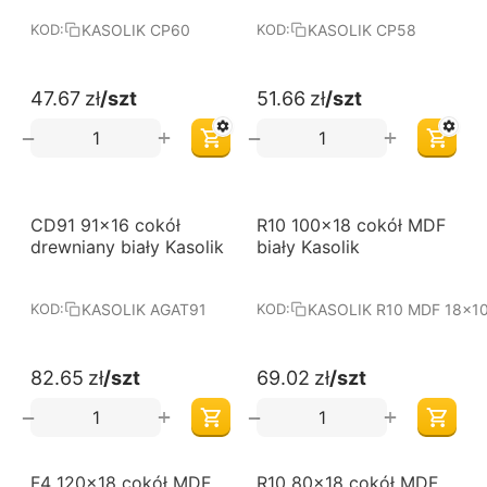
KASOLIK CP60
KASOLIK CP58
KOD:
KOD:
47.67
zł
/szt
51.66
zł
/szt
+
+
−
−
CD91 91x16 cokół
R10 100x18 cokół MDF
drewniany biały Kasolik
biały Kasolik
KASOLIK AGAT91
KASOLIK R10 MDF 18x1
KOD:
KOD:
82.65
zł
/szt
69.02
zł
/szt
+
+
−
−
F4 120x18 cokół MDF
R10 80x18 cokół MDF