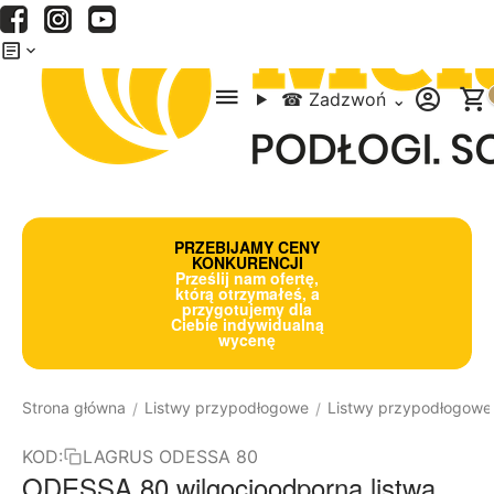
Menu
Szukaj
Koszyk
☎
Zadzwoń
⌄
PRZEBIJAMY CENY
KONKURENCJI
Prześlij nam ofertę,
którą otrzymałeś, a
przygotujemy dla
Ciebie indywidualną
wycenę
Strona główna
Listwy przypodłogowe
Listwy przypodłogow
/
/
KOD:
LAGRUS ODESSA 80
ODESSA 80 wilgocioodporna listwa