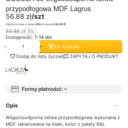
przypodłogowa MDF Lagrus
56.88
zł
/szt
Najniższa cena w okresie
30
dni wyniosła:
56.88 Zł
59.88
zł
-5%
Dostępność:
7-14 dni
+
−
Do koszyka
Dodaj do listy życzeń
ZAPYTAJ O PRODUKT
Formy płatności:
Opis
Wilgocioodporna listwa przypodłogowa wykonana z
MDF, lakierowana na biało, kolor z palety RAL