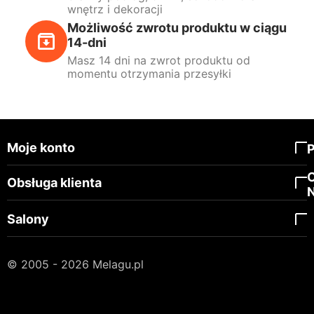
wnętrz i dekoracji
Możliwość zwrotu produktu w ciągu
14-dni
Masz 14 dni na zwrot produktu od
momentu otrzymania przesyłki
Moje konto
Obsługa klienta
Salony
© 2005 - 2026 Melagu.pl