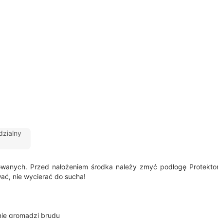
zialny
rowanych.
Przed nałożeniem środka należy zmyć podłogę Protekt
ać, nie wycierać do sucha!
 nie gromadzi brudu