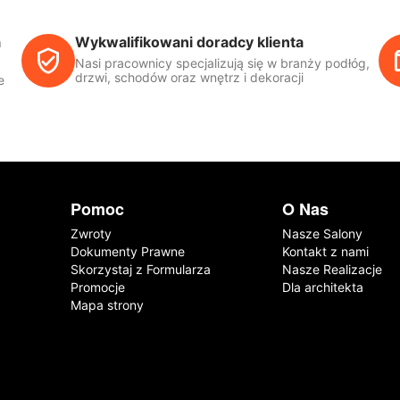
a
Wykwalifikowani doradcy klienta
Nasi pracownicy specjalizują się w branży podłóg,
drzwi, schodów oraz wnętrz i dekoracji
e
Pomoc
O Nas
Zwroty
Nasze Salony
Dokumenty Prawne
Kontakt z nami
Skorzystaj z Formularza
Nasze Realizacje
Promocje
Dla architekta
Mapa strony