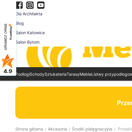
Dla Architekta
Blog
SPRAWDŹ OPINIE
Salon Katowice
Salon Bytom
4.9
Podłogi
Schody
Sztukateria
Tarasy
Meble
Listwy przypodłogo
Prześ
Strona główna
Akcesoria
Środki pielęgnacyjne
Protekt
/
/
/