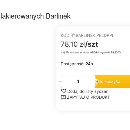
 lakierowanych Barlinek
KOD:
BARLINEK PBLDPPL
78.10
zł
/szt
Najniższa cena w okresie
30
dni wyniosła:
78.10 Zł
Dostępność:
24h
+
−
Do koszyka
Dodaj do listy życzeń
ZAPYTAJ O PRODUKT