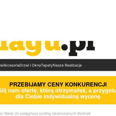
we
Akcesoria
Drzwi i Okna
Tapety
Nasze Realizacje
PRZEBIJAMY CENY KONKURENCJI
lij nam ofertę, którą otrzymałeś, a przygo
dla Ciebie indywidualną wycenę
or Blask do pielęgnacji podłóg lakierowanych Barlinek