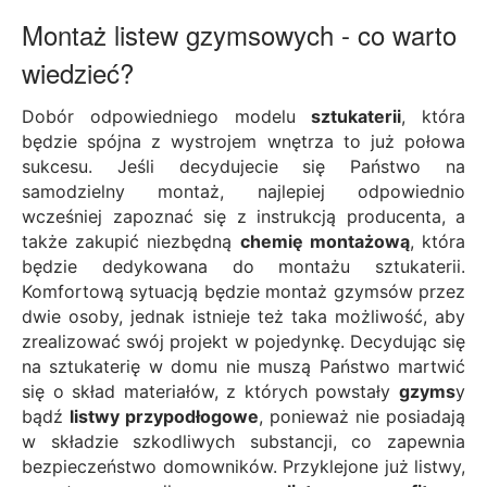
Montaż listew gzymsowych - co warto
wiedzieć?
Dobór odpowiedniego modelu
sztukaterii
, która
będzie spójna z wystrojem wnętrza to już połowa
sukcesu. Jeśli decydujecie się Państwo na
samodzielny montaż, najlepiej odpowiednio
wcześniej zapoznać się z instrukcją producenta, a
także zakupić niezbędną
chemię montażową
, która
będzie dedykowana do montażu sztukaterii.
Komfortową sytuacją będzie montaż gzymsów przez
dwie osoby, jednak istnieje też taka możliwość, aby
zrealizować swój projekt w pojedynkę. Decydując się
na sztukaterię w domu nie muszą Państwo martwić
się o skład materiałów, z których powstały
gzyms
y
bądź
listwy przypodłogowe
, ponieważ nie posiadają
w składzie szkodliwych substancji, co zapewnia
bezpieczeństwo domowników. Przyklejone już listwy,