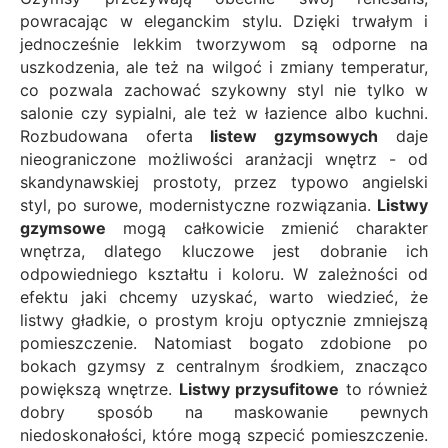
powracając w eleganckim stylu. Dzięki trwałym i
jednocześnie lekkim tworzywom są odporne na
uszkodzenia, ale też na wilgoć i zmiany temperatur,
co pozwala zachować szykowny styl nie tylko w
salonie czy sypialni, ale też w łazience albo kuchni.
Rozbudowana oferta
listew gzymsowych
daje
nieograniczone możliwości aranżacji wnętrz - od
skandynawskiej prostoty, przez typowo angielski
styl, po surowe, modernistyczne rozwiązania.
Listwy
gzymsowe
mogą całkowicie zmienić charakter
wnętrza, dlatego kluczowe jest dobranie ich
odpowiedniego kształtu i koloru. W zależności od
efektu jaki chcemy uzyskać, warto wiedzieć, że
listwy gładkie, o prostym kroju optycznie zmniejszą
pomieszczenie. Natomiast bogato zdobione po
bokach gzymsy z centralnym środkiem, znacząco
powiększą wnętrze.
Listwy przysufitowe
to również
dobry sposób na maskowanie pewnych
niedoskonałości, które mogą szpecić pomieszczenie.