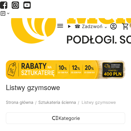
Menu
Szukaj
Koszyk
☎
Zadzwoń
⌄
Listwy gzymsowe
Strona główna
Sztukateria ścienna
Listwy gzymsowe
/
/
Kategorie