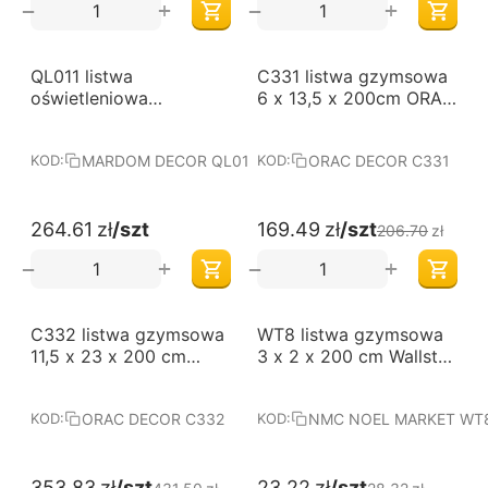
+
+
−
−
-18%
QL011 listwa
C331 listwa gzymsowa
oświetleniowa
6 x 13,5 x 200cm ORAC
karniszowa 9,5 x 12,3 x
LUXXUS
200 cm MARDOM
MARDOM DECOR QL011
ORAC DECOR C331
KOD:
KOD:
DECOR ONE
264.61
zł
/szt
169.49
zł
/szt
206.70
zł
+
+
−
−
-18%
-18%
C332 listwa gzymsowa
WT8 listwa gzymsowa
11,5 x 23 x 200 cm
3 x 2 x 200 cm Wallstyl
ORAC LUXXUS
NMC
ORAC DECOR C332
NMC NOEL MARKET WT
KOD:
KOD:
353.83
zł
/szt
23.22
zł
/szt