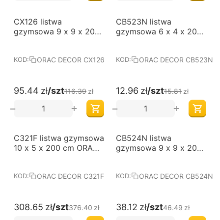
-18%
-18%
CX126 listwa
CB523N listwa
gzymsowa 9 x 9 x 200
gzymsowa 6 x 4 x 200
cm ORAC AXXENT
cm ORAC BASIXX
ORAC DECOR CX126
ORAC DECOR CB523N
KOD:
KOD:
95.44
zł
/szt
12.96
zł
/szt
116.39
zł
15.81
zł
+
+
−
−
-18%
-18%
C321F listwa gzymsowa
CB524N listwa
10 x 5 x 200 cm ORAC
gzymsowa 9 x 9 x 200
LUXXUS
cm ORAC BASIXX
ORAC DECOR C321F
ORAC DECOR CB524N
KOD:
KOD:
308.65
zł
/szt
38.12
zł
/szt
376.40
zł
46.49
zł