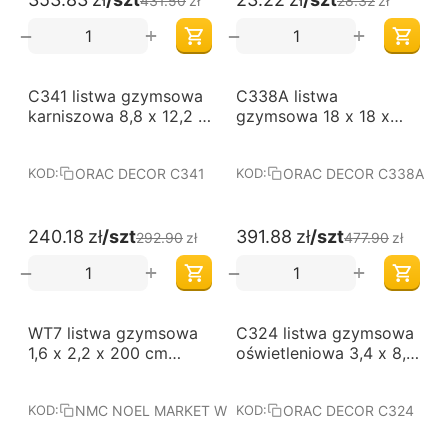
431.50
zł
28.32
zł
+
+
−
−
-18%
-18%
C341 listwa gzymsowa
C338A listwa
karniszowa 8,8 x 12,2 x
gzymsowa 18 x 18 x
200 cm ORAC LUXXUS
200 cm ORAC LUXXUS
ORAC DECOR C341
ORAC DECOR C338A
KOD:
KOD:
240.18
zł
/szt
391.88
zł
/szt
292.90
zł
477.90
zł
+
+
−
−
-18%
-18%
WT7 listwa gzymsowa
C324 listwa gzymsowa
1,6 x 2,2 x 200 cm
oświetleniowa 3,4 x 8,3
Wallstyl NMC
x 200 cm ORAC ULF
MORITZ
NMC NOEL MARKET WT7
ORAC DECOR C324
KOD:
KOD: