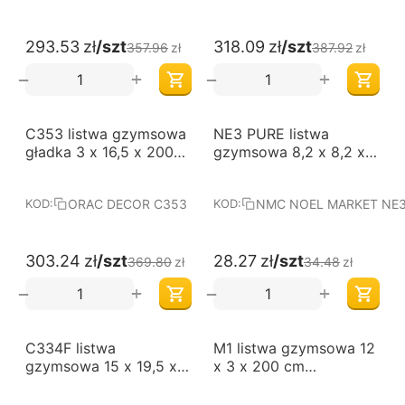
293.53
zł
/szt
318.09
zł
/szt
357.96
zł
387.92
zł
+
+
−
−
-18%
-18%
C353 listwa gzymsowa
NE3 PURE listwa
gładka 3 x 16,5 x 200
gzymsowa 8,2 x 8,2 x
cm ORAC LUXXUS
200 cm NOMASTYL
PURE NMC
ORAC DECOR C353
NMC NOEL MARKET NE3
KOD:
KOD:
303.24
zł
/szt
28.27
zł
/szt
369.80
zł
34.48
zł
+
+
−
−
-18%
-18%
C334F listwa
M1 listwa gzymsowa 12
gzymsowa 15 x 19,5 x
x 3 x 200 cm
200 cm ORAC LUXXUS
NOMASTYL NMC