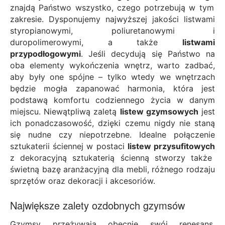
znajdą Państwo wszystko, czego potrzebują w tym
zakresie. Dysponujemy najwyższej jakości listwami
styropianowymi, poliuretanowymi i
duropolimerowymi, a także
listwami
przypodłogowymi
. Jeśli decydują się Państwo na
oba elementy wykończenia wnętrz, warto zadbać,
aby były one spójne – tylko wtedy we wnętrzach
będzie mogła zapanować harmonia, która jest
podstawą komfortu codziennego życia w danym
miejscu. Niewątpliwą zaletą
listew gzymsowych
jest
ich ponadczasowość, dzięki czemu nigdy nie staną
się nudne czy niepotrzebne. Idealne połączenie
sztukaterii ściennej w postaci
listew przysufitowych
z dekoracyjną sztukaterią ścienną stworzy także
świetną bazę aranżacyjną dla mebli, różnego rodzaju
sprzętów oraz dekoracji i akcesoriów.
Największe zalety ozdobnych gzymsów
Gzymsy przeżywają obecnie swój renesans,