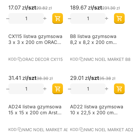
17.07
zł
/szt
189.67
zł
/szt
20.82
zł
231.30
zł
+
+
−
−
-18%
-18%
CX115 listwa gzymsowa
B8 listwa gzymsowa
3 x 3 x 200 cm ORAC
8,2 x 8,2 x 200 cm
AXXENT
NOMASTYL NMC
ORAC DECOR CX115
NMC NOEL MARKET B8
KOD:
KOD:
31.41
zł
/szt
29.01
zł
/szt
38.30
zł
35.38
zł
+
+
−
−
-18%
-18%
AD24 listwa gzymsowa
AD22 listwa gzymsowa
15 x 15 x 200 cm Arstyl
10 x 22,5 x 200 cm
NMC
Arstyl NMC
NMC NOEL MARKET AD24
NMC NOEL MARKET AD
KOD:
KOD: