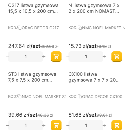
-18%
-18%
C217 listwa gzymsowa
N listwa gzymsowa 7 x
15,5 x 10,5 x 200 cm
2 x 200 cm NOMASTYL
ORAC LUXXUS
NMC
ORAC DECOR C217
NMC NOEL MARKET N
KOD:
KOD:
247.64
zł
/szt
15.73
zł
/szt
302.00
zł
19.18
zł
+
+
−
−
-18%
-18%
ST3 listwa gzymsowa
CX100 listwa
7,5 x 7,5 x 200 cm
gzymsowa 7 x 7 x 200
NOMASTYL NMC
cm ORAC AXXENT
NMC NOEL MARKET ST3
ORAC DECOR CX100
KOD:
KOD:
39.66
zł
/szt
81.68
zł
/szt
48.36
zł
99.61
zł
+
+
−
−