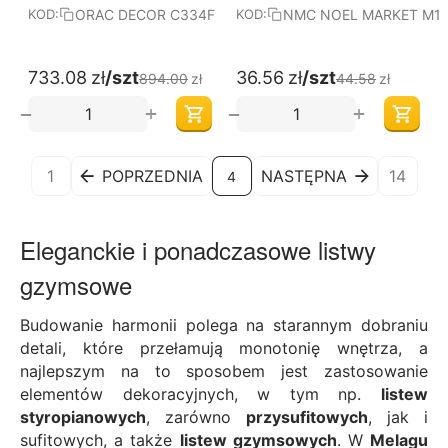
ORAC DECOR C334F
NMC NOEL MARKET M1
KOD:
KOD:
733.08
zł
/szt
36.56
zł
/szt
894.00
zł
44.58
zł
+
+
−
−
1
POPRZEDNIA
NASTĘPNA
14
4
Eleganckie i ponadczasowe listwy
gzymsowe
Budowanie harmonii polega na starannym dobraniu
detali, które przełamują monotonię wnętrza, a
najlepszym na to sposobem jest zastosowanie
elementów dekoracyjnych, w tym np.
listew
styropianowych
, zarówno
przysufitowych
, jak i
sufitowych, a także
listew gzymsowych
. W
Melagu