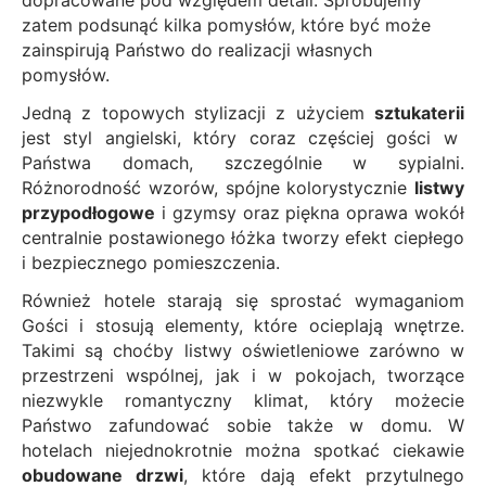
dopracowane pod względem detali. Spróbujemy
zatem podsunąć kilka pomysłów, które być może
zainspirują Państwo do realizacji własnych
pomysłów.
Jedną z topowych stylizacji z użyciem
sztukaterii
jest styl angielski, który coraz częściej gości w
Państwa domach, szczególnie w sypialni.
Różnorodność wzorów, spójne kolorystycznie
listwy
przypodłogowe
i gzymsy oraz piękna oprawa wokół
centralnie postawionego łóżka tworzy efekt ciepłego
i bezpiecznego pomieszczenia.
Również hotele starają się sprostać wymaganiom
Gości i stosują elementy, które ocieplają wnętrze.
Takimi są choćby listwy oświetleniowe zarówno w
przestrzeni wspólnej, jak i w pokojach, tworzące
niezwykle romantyczny klimat, który możecie
Państwo zafundować sobie także w domu. W
hotelach niejednokrotnie można spotkać ciekawie
obudowane drzwi
, które dają efekt przytulnego