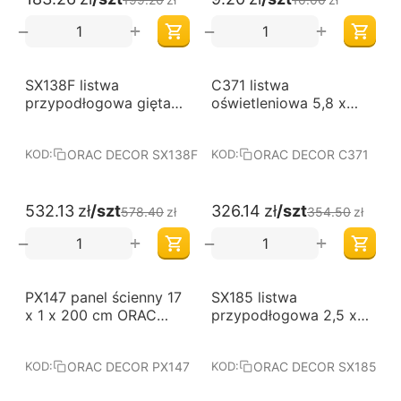
+
+
−
−
-8%
-8%
SX138F listwa
C371 listwa
przypodłogowa gięta
oświetleniowa 5,8 x
1,5 x 14 x 200 cm ORAC
18,5 x 200 cm ORAC
LUXXUS
LUXXUS
ORAC DECOR SX138F
ORAC DECOR C371
KOD:
KOD:
532.13
zł
/szt
326.14
zł
/szt
578.40
zł
354.50
zł
+
+
−
−
-8%
-8%
PX147 panel ścienny 17
SX185 listwa
x 1 x 200 cm ORAC
przypodłogowa 2,5 x
AXXENT
12 x 200 cm ORAC
LUXXUS
ORAC DECOR PX147
ORAC DECOR SX185
KOD:
KOD: