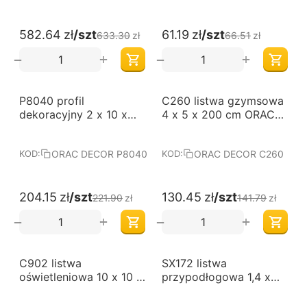
582.64
zł
/szt
61.19
zł
/szt
633.30
zł
66.51
zł
+
+
−
−
-8%
-8%
P8040 profil
C260 listwa gzymsowa
dekoracyjny 2 x 10 x
4 x 5 x 200 cm ORAC
200 cm ORAC LUXXUS
LUXXUS
ORAC DECOR P8040
ORAC DECOR C260
KOD:
KOD:
204.15
zł
/szt
130.45
zł
/szt
221.90
zł
141.79
zł
+
+
−
−
-8%
-8%
C902 listwa
SX172 listwa
oświetleniowa 10 x 10 x
przypodłogowa 1,4 x
200 cm ORAC LUXXUS
8,5 x 200 cm ORAC
AXXENT