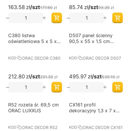
163.58
zł
/szt
85.74
zł
/szt
177.80
zł
93.20
zł
+
+
−
−
-8%
-8%
C380 listwa
D507 panel ścienny
oświetleniowa 5 x 5 x
90,5 x 55 x 1.5 cm
200 cm ORAC LUXXUS
ORAC LUXXUS
ORAC DECOR C380
ORAC DECOR D507
KOD:
KOD:
212.80
zł
/szt
495.97
zł
/szt
231.30
zł
539.10
zł
+
+
−
−
-8%
-8%
R52 rozeta śr. 69,5 cm
CX161 profil
ORAC LUXXUS
dekoracyjny 1,3 x 7 x
200 cm ORAC AXXENT
ORAC DECOR R52
ORAC DECOR CX161
KOD:
KOD: