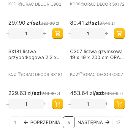
ORAC DECOR C902
ORAC DECOR SX172
KOD:
KOD:
297.90
zł
/szt
80.41
zł
/szt
323.80
zł
87.40
zł
+
+
−
−
-8%
-8%
SX181 listwa
C307 listwa gzymsowa
przypodłogowa 2,2 x
19 x 19 x 200 cm ORAC
20 x 200 cm ORAC
LUXXUS
AXXENT
ORAC DECOR SX181
ORAC DECOR C307
KOD:
KOD:
229.63
zł
/szt
453.64
zł
/szt
249.60
zł
493.09
zł
+
+
−
−
1
POPRZEDNIA
NASTĘPNA
17
5