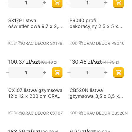
+
+
−
−
-8%
-8%
SX179 listwa
P9040 profil
oświetleniowa 9,7 x 2,9
dekoracyjny 2,5 x 5 x
x 200 cm ORAC
200cm ORAC LUXXUS
AXXENT
ORAC DECOR SX179
ORAC DECOR P9040
KOD:
KOD:
100.37
zł
/szt
130.45
zł
/szt
109.10
zł
141.79
zł
+
+
−
−
-8%
-8%
CX107 listwa gzymsowa
CB520N listwa
12 x 12 x 200 cm ORAC
gzymsowa 3,5 x 3,5 x
AXXENT
200 cm ORAC BASIXX
ORAC DECOR CX107
ORAC DECOR CB520N
KOD:
KOD:
183.26
zł
/szt
9.20
zł
/szt
199.20
zł
10.00
zł