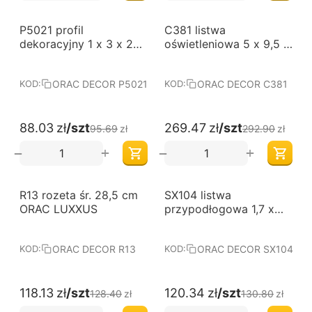
-8%
-8%
P5021 profil
C381 listwa
dekoracyjny 1 x 3 x 200
oświetleniowa 5 x 9,5 x
cm ORAC LUXXUS
200 cm ORAC LUXXUS
ORAC DECOR P5021
ORAC DECOR C381
KOD:
KOD:
88.03
zł
/szt
269.47
zł
/szt
95.69
zł
292.90
zł
+
+
−
−
-8%
-8%
R13 rozeta śr. 28,5 cm
SX104 listwa
ORAC LUXXUS
przypodłogowa 1,7 x
14,8 x 200 cm ORAC
AXXENT
ORAC DECOR R13
ORAC DECOR SX104
KOD:
KOD:
118.13
zł
/szt
120.34
zł
/szt
128.40
zł
130.80
zł