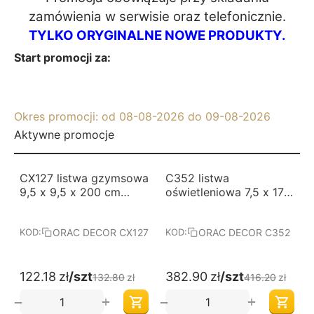
zamówienia w serwisi
e oraz telefonicznie.
TYLKO ORYGINALNE NOWE PRODUKTY.
Start promocji za:
Okres promocji: od 08-08-2026 do 09-08-2026
Aktywne promocje
-8%
-8%
CX127 listwa gzymsowa
C352 listwa
9,5 x 9,5 x 200 cm
oświetleniowa 7,5 x 17 x
ORAC AXXENT
200 cm ORAC LUXXUS
ORAC DECOR CX127
ORAC DECOR C352
KOD:
KOD:
122.18
zł
/szt
382.90
zł
/szt
132.80
zł
416.20
zł
+
+
−
−