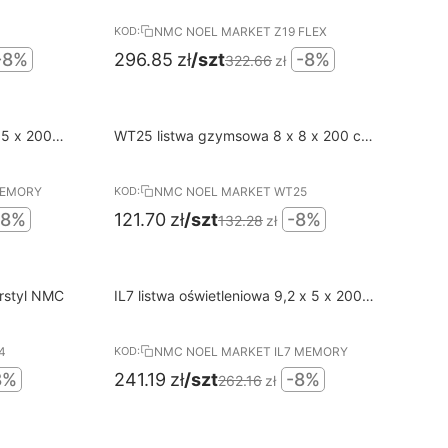
NMC NOEL MARKET Z19 FLEX
KOD:
-8%
296.85
zł
/szt
-8%
322.66
zł
8%
N
Darmowa dostawa od 400 PLN
 5 x 200
WT25 listwa gzymsowa 8 x 8 x 200 cm
RABAT
Wallstyl NMC
MEMORY
NMC NOEL MARKET WT25
KOD:
-8%
121.70
zł
/szt
-8%
132.28
zł
8%
N
Darmowa dostawa od 400 PLN
rstyl NMC
IL7 listwa oświetleniowa 9,2 x 5 x 200
RABAT
cm Arstyl MEMORY NMC
4
NMC NOEL MARKET IL7 MEMORY
KOD:
8%
241.19
zł
/szt
-8%
262.16
zł