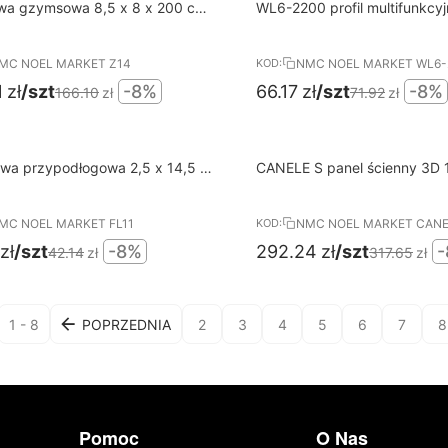
8%
wa dostawa od 400 PLN
Darmowa dostawa od 400 PL
twa gzymsowa 8,5 x 8 x 200 cm
WL6-2200 profil multifunkcyjn
RABAT
 NMC
220 cm Wallstyl NMC
MC NOEL MARKET Z14
NMC NOEL MARKET WL6-
KOD:
1
zł
/szt
-8%
66.17
zł
/szt
-8%
166.10
zł
71.92
zł
8%
wa dostawa od 400 PLN
Darmowa dostawa od 400 PL
stwa przypodłogowa 2,5 x 14,5 x
CANELE S panel ścienny 3D 1,45 x 30 x
RABAT
 Wallstyl NMC
200 cm Arstyl NMC
MC NOEL MARKET FL11
NMC NOEL MARKET CANE
KOD:
zł
/szt
-8%
292.24
zł
/szt
-
42.14
zł
317.65
zł
1 - 8
POPRZEDNIA
2
3
4
5
6
7
8
Pomoc
O Nas