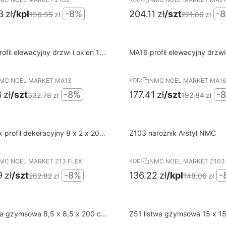
3
zł
/kpl
-8%
204.11
zł
/szt
-
156.55
zł
221.86
zł
8%
wa dostawa od 400 PLN
Darmowa dostawa od 400 PL
ofil elewacyjny drzwi i okien 14
MA16 profil elewacyjny drzwi 
RABAT
200 cm DOMOSTYL NMC
x 3 x 200 cm DOMOSTYL N
MC NOEL MARKET MA13
NMC NOEL MARKET MA16
KOD:
6
zł
/szt
-8%
177.41
zł
/szt
-
332.78
zł
192.84
zł
8%
wa dostawa od 400 PLN
Darmowa dostawa od 400 PL
x profil dekoracyjny 8 x 2 x 200
Z103 narożnik Arstyl NMC
RABAT
tyl NMC
MC NOEL MARKET Z13 FLEX
NMC NOEL MARKET Z103
KOD:
9
zł
/szt
-8%
136.22
zł
/kpl
-
262.82
zł
148.06
zł
8%
wa dostawa od 400 PLN
Darmowa dostawa od 400 PL
wa gzymsowa 8,5 x 8,5 x 200 cm
Z51 listwa gzymsowa 15 x 1
RABAT
 NMC
Arstyl NMC