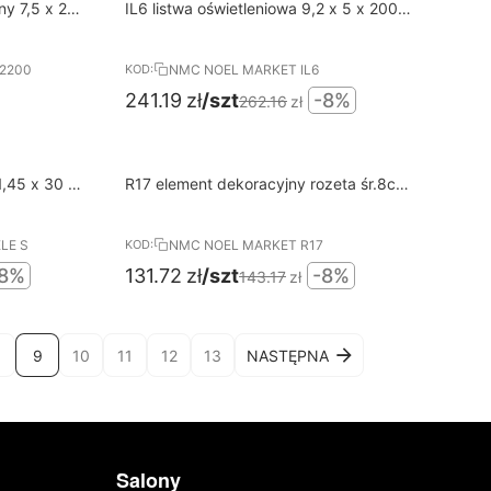
8%
N
Darmowa dostawa od 400 PLN
y 7,5 x 2 x
IL6 listwa oświetleniowa 9,2 x 5 x 200
RABAT
cm Arstyl NMC
2200
NMC NOEL MARKET IL6
KOD:
241.19
zł
/szt
-8%
262.16
zł
8%
N
Darmowa dostawa od 400 PLN
R17 element dekoracyjny rozeta śr.8cm
RABAT
Arstyl NMC
LE S
NMC NOEL MARKET R17
KOD:
8%
131.72
zł
/szt
-8%
143.17
zł
9
10
11
12
13
NASTĘPNA
Salony