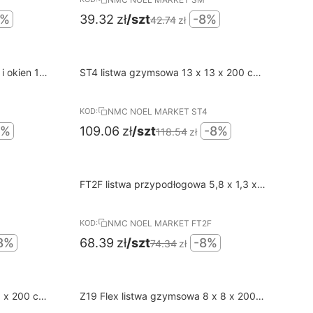
8%
39.32
zł
/szt
-8%
42.74
zł
8%
N
Darmowa dostawa od 400 PLN
i okien 10
ST4 listwa gzymsowa 13 x 13 x 200 cm
RABAT
MC
NOMASTYL NMC
NMC NOEL MARKET ST4
KOD:
8%
109.06
zł
/szt
-8%
118.54
zł
8%
N
Darmowa dostawa od 400 PLN
FT2F listwa przypodłogowa 5,8 x 1,3 x
RABAT
200 cm Wallstyl NMC
NMC NOEL MARKET FT2F
KOD:
8%
68.39
zł
/szt
-8%
74.34
zł
8%
N
Darmowa dostawa od 400 PLN
5 x 200 cm
Z19 Flex listwa gzymsowa 8 x 8 x 200
RABAT
cm Arstyl NMC