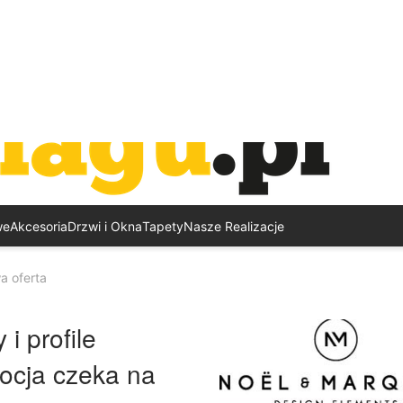
we
Akcesoria
Drzwi i Okna
Tapety
Nasze Realizacje
a oferta
i profile
ocja czeka na