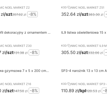
MC NOEL MARKET Z2
NMC NOEL MARKET Z51
KOD:
zł
/szt
-8%
352.64
zł
/szt
207.62
zł
383.30
zł
8%
wa dostawa od 400 PLN
Darmowa dostawa od 400 PL
fil dekoracyjny z ornamentem 8
IL9 listwa oświetleniowa 15 x
RABAT
00 cm Arstyl NMC
cm Arstyl MEMORY NMC
MC NOEL MARKET Z30
NMC NOEL MARKET IL9 
KOD:
7
zł
/szt
-8%
305.50
zł
/szt
131.38
zł
332.06
zł
8%
wa dostawa od 400 PLN
Darmowa dostawa od 400 PL
twa gzymsowa 7 x 5 x 200 cm
SP3-4 narożnik 13 x 13 cm A
RABAT
 NMC
MC NOEL MARKET Z16
NMC NOEL MARKET SP3-
KOD:
0
zł
/szt
-8%
110.89
zł
/kpl
-
147.50
zł
120.53
zł