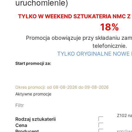
uruchomienie)
TYLKO W WEEKEND SZTUKATERIA NMC 
18%
Promocja obowiązuje przy składaniu zam
telefonicznie.
TYLKO ORYGINALNE NOWE 
Start promocji za:
Okres promocji: od 08-08-2026 do 09-08-2026
Aktywne promocje
Filtr
8%
Darmo
Z102 na
Rodzaj sztukaterii
RABAT
Cena
Producent
N
KOD: