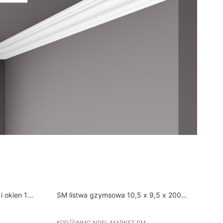
8%
N
Darmowa dostawa od 400 PLN
i okien 12
SM listwa gzymsowa 10,5 x 9,5 x 200
RABAT
 NMC
cm NMC NOMASTYL
NMC NOEL MARKET SM
KOD: