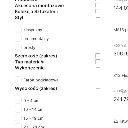
Akcesoria montażowe
144.0
Kolekcja Sztukaterii
Styl
8%
Darmo
klasyczny
MA13 pr
RABAT
x 5 x 
ornamentalny
N
KOD:
prosty
306.1
Szerokość (zakres)
Typ materiału
Wykończenie
8%
Darmo
Z13 Fle
Farba podkładowa
RABAT
cm Ars
Wysokość (zakres)
N
KOD:
241.7
0 - 4 cm
10 - 14 cm
15 - 19 cm
8%
Darmo
Z2 list
RABAT
Arstyl
20 - 24 cm