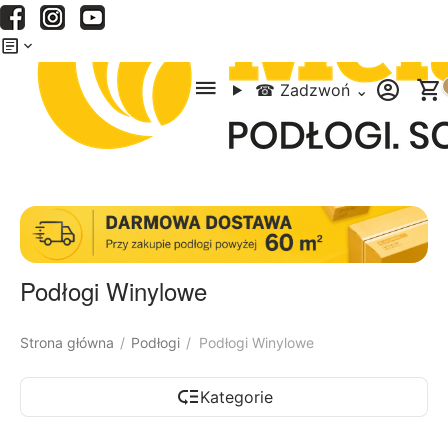
Menu
Szukaj
Koszyk
☎
Zadzwoń
⌄
Podłogi Winylowe
Strona główna
Podłogi
Podłogi Winylowe
/
/
Kategorie