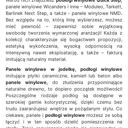
panele winylowe Wicanders
i inne – Moduleo, Tarkett,
Barlinek Next Step, a także -
panele winylowe NMD
.
Bez względu na to, którą linię wybierzesz, możesz
mieć pewność – zapewnisz sobie wyjątkową
swobodę tworzenia wymarzonej aranżacji! Każda z
kolekcji charakteryzuje się bogactwem propozycji,
estetyką wykończenia, wysoką odpornością na
intensywną nawet eksploatację, a także – fakturą
imitującą naturalny materiał.
Panele winylowe w jodełkę, podłogi winylowe
imitujące płytki ceramiczne, kamień lub beton albo
panele winylowe,
do złudzenia przypominające
naturalne drewno, to dopiero początek możliwości!
Poszczególne rodzaje podłóg są dostępne w
szerokiej gamie kolorystycznej, dzięki czemu bez
trudu zaaranżujesz wnętrze w pożądanym stylu. Co
ciekawe, panele i
podłogi winylowe
możesz ze sobą
łączyć i w ten sposób dzielić pomieszczenia na