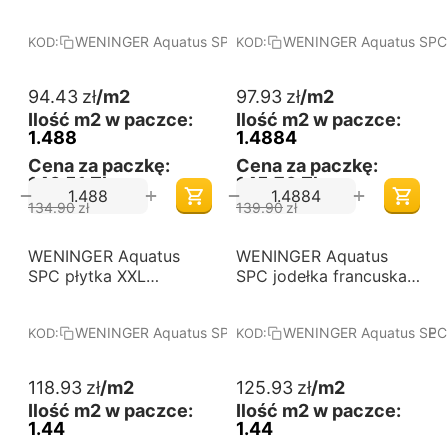
STONE - Panele
DĄB MIDLAND - Panele
podłogowe winylowe.
podłogowe winylowe.
WENINGER Aquatus SPC płytka ONYX STONE
WENINGER Aquatus SPC 
KOD:
KOD:
Wymiary (mm):
Wymiary (mm):
610x610x5. Kolekcja:
610x122x5. Kolekcja:
Aquatus SPC - płytka.
Aquatus SPC - jodełka
94.43
zł
/m2
97.93
zł
/m2
klasyczna.
Ilość m2 w paczce:
Ilość m2 w paczce:
1.488
1.4884
Cena za paczkę:
Cena za paczkę:
140,51 Zł
145,76 Zł
+
+
−
−
134.90
zł
139.90
zł
-30%
-30%
WENINGER Aquatus
Darmowa dostawa 
WENINGER Aquatus
Darmowa dostawa 
od 60 m2
od 60 m2
SPC płytka XXL
SPC jodełka francuska
MADISON STONE -
DĄB SELENA - Panele
Panele podłogowe
podłogowe winylowe.
WENINGER Aquatus SPC płytka XXL MADISON STONE
WENINGER Aquatus SPC 
KOD:
KOD:
winylowe. Wymiary
Wymiary (mm):
(mm): 1200x600x7.
600x150x5. Kolekcja:
Kolekcja: Aquatus SPC -
Aquatus SPC - jodełka
118.93
zł
/m2
125.93
zł
/m2
płytka XXL.
francuska.
Ilość m2 w paczce:
Ilość m2 w paczce:
1.44
1.44