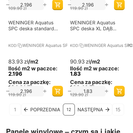
168,94 Zł
184,31 Zł
+
+
−
−
109.90
zł
119.90
zł
-30%
-30%
WENINGER Aquatus
Darmowa dostawa 
WENINGER Aquatus
Darmowa dostawa 
od 60 m2
od 60 m2
SPC deska standard
SPC deska XL DĄB
DĄB MILAGRO - Panele
SALIXA - Panele
podłogowe winylowe.
podłogowe winylowe.
WENINGER Aquatus SPC deska standard DĄB MILAGRO
WENINGER Aquatus SPC 
KOD:
KOD:
Wymiary (mm):
Wymiary (mm):
1220x225x4. Kolekcja:
1524x300x5. Kolekcja:
Aquatus SPC - deska
Aquatus SPC - deska
83.93
zł
/m2
90.93
zł
/m2
standard.
XL.
Ilość m2 w paczce:
Ilość m2 w paczce:
2.196
1.83
Cena za paczkę:
Cena za paczkę:
184,31 Zł
166,40 Zł
+
+
−
−
119.90
zł
129.90
zł
1
POPRZEDNIA
NASTĘPNA
15
12
Panele winylowe – czym są i jakie