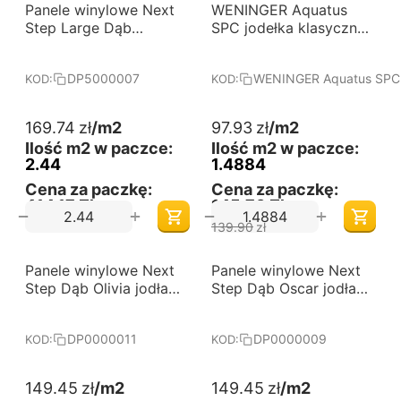
-30%
Panele winylowe Next
Darmowa dostawa 
WENINGER Aquatus
Darmowa dostawa 
od 60 m2
od 60 m2
Step Large Dąb
SPC jodełka klasyczna
Pustynny DP5000007
DĄB LUNA - Panele
podłogowe winylowe.
DP5000007
WENINGER Aquatus SPC 
KOD:
KOD:
Wymiary (mm):
610x122x5. Kolekcja:
Aquatus SPC - jodełka
169.74
zł
/m2
97.93
zł
/m2
klasyczna.
Ilość m2 w paczce:
Ilość m2 w paczce:
2.44
1.4884
Cena za paczkę:
Cena za paczkę:
414,17 Zł
145,76 Zł
+
+
−
−
139.90
zł
Panele winylowe Next
Darmowa dostawa 
Panele winylowe Next
Darmowa dostawa 
od 60 m2
od 60 m2
Step Dąb Olivia jodła
Step Dąb Oscar jodła
klasyczna DP0000011
klasyczna DP0000009
DP0000011
DP0000009
KOD:
KOD:
149.45
zł
/m2
149.45
zł
/m2