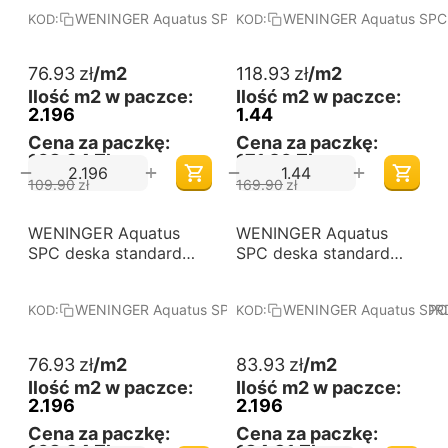
podłogowe winylowe.
Panele podłogowe
WENINGER Aquatus SPC deska standard DĄB CURRY
WENINGER Aquatus SPC
KOD:
KOD:
Wymiary (mm):
winylowe. Wymiary
1220x225x4. Kolekcja:
(mm): 1200x600x7.
Aquatus SPC - deska
Kolekcja: Aquatus SPC -
76.93
zł
/m2
118.93
zł
/m2
standard.
płytka XXL.
Ilość m2 w paczce:
Ilość m2 w paczce:
2.196
1.44
Cena za paczkę:
Cena za paczkę:
168,94 Zł
171,26 Zł
+
+
−
−
109.90
zł
169.90
zł
-30%
-30%
WENINGER Aquatus
Darmowa dostawa 
WENINGER Aquatus
Darmowa dostawa 
od 60 m2
od 60 m2
SPC deska standard
SPC deska standard
DĄB CONCORD -
DĄB ALTAR - Panele
Panele podłogowe
podłogowe winylowe.
WENINGER Aquatus SPC deska standard DĄB CONCOR
WENINGER Aquatus SPC 
KOD:
KOD:
winylowe. Wymiary
Wymiary (mm):
(mm): 1220x225x4.
1220x225x4. Kolekcja:
Kolekcja: Aquatus SPC -
Aquatus SPC - deska
76.93
zł
/m2
83.93
zł
/m2
deska standard.
standard.
Ilość m2 w paczce:
Ilość m2 w paczce:
2.196
2.196
Cena za paczkę:
Cena za paczkę: