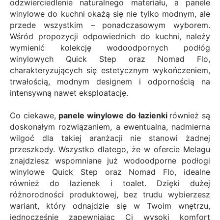
odzwierciedlenie naturalnego materiału, a
panele
winylowe do kuchni
okażą się nie tylko modnym, ale
przede wszystkim – ponadczasowym wyborem.
Wśród propozycji odpowiednich do kuchni, należy
wymienić kolekcję wodoodpornych podłóg
winylowych Quick Step oraz Nomad Flo,
charakteryzujących się estetycznym wykończeniem,
trwałością, modnym designem i odpornością na
intensywną nawet eksploatację.
Co ciekawe,
panele winylowe do łazienki
również są
doskonałym rozwiązaniem, a ewentualna, nadmierna
wilgoć dla takiej aranżacji nie stanowi żadnej
przeszkody. Wszystko dlatego, że w ofercie Melagu
znajdziesz wspomniane już wodoodporne podłogi
winylowe Quick Step oraz Nomad Flo, idealne
również do łazienek i toalet. Dzięki dużej
różnorodności produktowej, bez trudu wybierzesz
wariant, który odnajdzie się w Twoim wnętrzu,
jednocześnie zapewniając Ci wysoki komfort