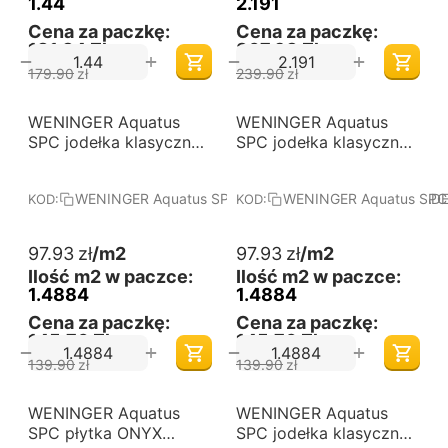
1.44
2.191
Cena za paczkę:
Cena za paczkę:
181,34 Zł
367,93 Zł
+
+
−
−
179.90
zł
239.90
zł
-30%
-30%
WENINGER Aquatus
Darmowa dostawa 
WENINGER Aquatus
Darmowa dostawa 
od 60 m2
od 60 m2
SPC jodełka klasyczna
SPC jodełka klasyczna
DĄB PASADENA -
DĄB MEMPHIS - Panele
Panele podłogowe
podłogowe winylowe.
WENINGER Aquatus SPC jodełka klasyczna DĄB PASAD
WENINGER Aquatus SPC 
KOD:
KOD:
winylowe. Wymiary
Wymiary (mm):
(mm): 610x122x5.
610x122x5. Kolekcja:
Kolekcja: Aquatus SPC -
Aquatus SPC - jodełka
97.93
zł
/m2
97.93
zł
/m2
jodełka klasyczna.
klasyczna.
Ilość m2 w paczce:
Ilość m2 w paczce:
1.4884
1.4884
Cena za paczkę:
Cena za paczkę:
145,76 Zł
145,76 Zł
+
+
−
−
139.90
zł
139.90
zł
-30%
-30%
WENINGER Aquatus
Darmowa dostawa 
WENINGER Aquatus
Darmowa dostawa 
od 60 m2
od 60 m2
SPC płytka ONYX
SPC jodełka klasyczna