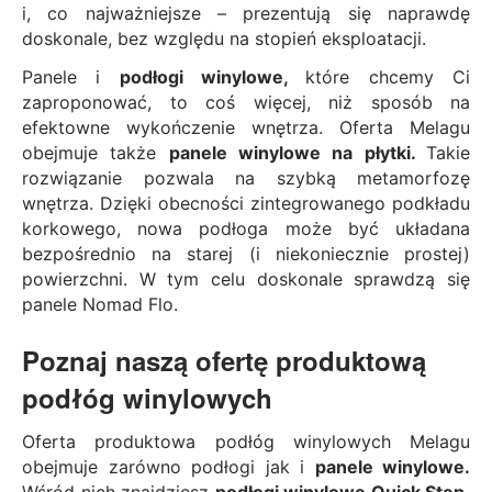
i, co najważniejsze – prezentują się naprawdę
doskonale, bez względu na stopień eksploatacji.
Panele i
podłogi winylowe,
które chcemy Ci
zaproponować, to coś więcej, niż sposób na
efektowne wykończenie wnętrza. Oferta Melagu
obejmuje także
panele winylowe na płytki.
Takie
rozwiązanie pozwala na szybką metamorfozę
wnętrza. Dzięki obecności zintegrowanego podkładu
korkowego, nowa podłoga może być układana
bezpośrednio na starej (i niekoniecznie prostej)
powierzchni. W tym celu doskonale sprawdzą się
panele Nomad Flo.
Poznaj naszą ofertę produktową
podłóg winylowych
Oferta produktowa podłóg winylowych Melagu
obejmuje zarówno podłogi jak i
panele winylowe.
Wśród nich znajdziesz
podłogi winylowe Quick Step,