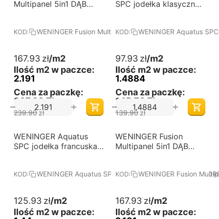
od 60 m2
od 60 m2
Multipanel 5in1 DĄB
SPC jodełka klasyczna
ALMERIS - Panele
DĄB OCTAVIA - Panele
podłogowe winylowe.
podłogowe winylowe.
WENINGER Fusion Multipanel 5in1 DĄB ALMERIS
WENINGER Aquatus SPC 
KOD:
KOD:
Wymiary (mm):
Wymiary (mm):
718,4x305x8. Kolekcja:
610x122x5. Kolekcja:
Fusion Multipanel 5in1 -
Aquatus SPC - jodełka
167.93
zł
/m2
97.93
zł
/m2
zintegrowany podkład.
klasyczna.
Ilość m2 w paczce:
Ilość m2 w paczce:
2.191
1.4884
Cena za paczkę:
Cena za paczkę:
367,93 Zł
145,76 Zł
+
+
−
−
239.90
zł
139.90
zł
-30%
-30%
WENINGER Aquatus
Darmowa dostawa 
WENINGER Fusion
Darmowa dostawa 
od 60 m2
od 60 m2
SPC jodełka francuska
Multipanel 5in1 DĄB
DĄB DOLORES - Panele
VIRANO - Panele
podłogowe winylowe.
podłogowe winylowe.
WENINGER Aquatus SPC jodełka francuska DĄB DOLOR
WENINGER Fusion Multip
KOD:
KOD:
Wymiary (mm):
Wymiary (mm):
600x150x5. Kolekcja:
718,4x305x8. Kolekcja:
Aquatus SPC - jodełka
Fusion Multipanel 5in1 -
125.93
zł
/m2
167.93
zł
/m2
francuska.
zintegrowany podkład.
Ilość m2 w paczce:
Ilość m2 w paczce: