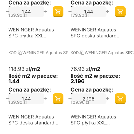
Cena za paczkę:
Cena za paczkę:
171,26 Zł
181,34 Zł
+
+
−
−
169.90
zł
179.90
zł
-30%
-30%
WENINGER Aquatus
Darmowa dostawa 
WENINGER Aquatus
Darmowa dostawa 
od 60 m2
od 60 m2
SPC płytka XXL
SPC deska standard
CAMERON STONE -
DĄB CATANIA - Panele
Panele podłogowe
podłogowe winylowe.
WENINGER Aquatus SPC płytka XXL CAMERON STONE
WENINGER Aquatus SPC 
KOD:
KOD:
winylowe. Wymiary
Wymiary (mm):
(mm): 1200x600x7.
1220x225x4. Kolekcja:
Kolekcja: Aquatus SPC -
Aquatus SPC - deska
118.93
zł
/m2
76.93
zł
/m2
płytka XXL.
standard.
Ilość m2 w paczce:
Ilość m2 w paczce:
1.44
2.196
Cena za paczkę:
Cena za paczkę:
171,26 Zł
168,94 Zł
+
+
−
−
169.90
zł
109.90
zł
-30%
-30%
WENINGER Aquatus
Darmowa dostawa 
WENINGER Aquatus
Darmowa dostawa 
od 60 m2
od 60 m2
SPC deska standard
SPC płytka XXL
DĄB CURRY - Panele
SANREMO STONE -