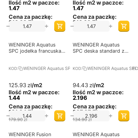
Ilość m2 w paczce:
Ilość m2 w paczce:
1.47
1.47
Cena za paczkę:
Cena za paczkę:
219,69 Zł
219,69 Zł
+
+
−
−
-30%
-30%
WENINGER Aquatus
Darmowa dostawa 
WENINGER Aquatus
Darmowa dostawa 
od 60 m2
od 60 m2
SPC jodełka francuska
SPC deska standard z
DĄB ESTRELLA - Panele
podkładem DĄB ANORI
podłogowe winylowe.
- Panele podłogowe
WENINGER Aquatus SPC jodełka francuska DĄB ESTRE
WENINGER Aquatus SPC 
KOD:
KOD:
Wymiary (mm):
winylowe. Wymiary
600x150x5. Kolekcja:
(mm): 1220x180x5.
Aquatus SPC - jodełka
Kolekcja: Aquatus SPC -
125.93
zł
/m2
94.43
zł
/m2
francuska.
zintegrowany podkład
Ilość m2 w paczce:
Ilość m2 w paczce:
akustyczny.
1.44
2.196
Cena za paczkę:
Cena za paczkę:
181,34 Zł
207,37 Zł
+
+
−
−
179.90
zł
134.90
zł
-30%
-30%
WENINGER Fusion
Darmowa dostawa 
WENINGER Aquatus
Darmowa dostawa 