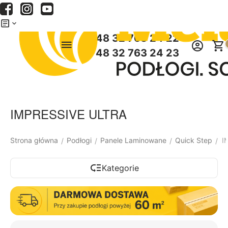
Menu
Szukaj
Koszyk
+48 32 763 24 22
+48 32 763 24 23
IMPRESSIVE ULTRA
Strona główna
Podłogi
Panele Laminowane
Quick Step
I
/
/
/
/
Kategorie