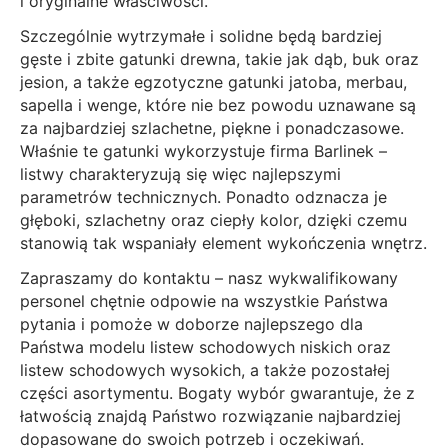
i oryginalne właściwości.
Szczególnie wytrzymałe i solidne będą bardziej
gęste i zbite gatunki drewna, takie jak dąb, buk oraz
jesion, a także egzotyczne gatunki jatoba, merbau,
sapella i wenge, które nie bez powodu uznawane są
za najbardziej szlachetne, piękne i ponadczasowe.
Właśnie te gatunki wykorzystuje firma Barlinek –
listwy charakteryzują się więc najlepszymi
parametrów technicznych. Ponadto odznacza je
głęboki, szlachetny oraz ciepły kolor, dzięki czemu
stanowią tak wspaniały element wykończenia wnętrz.
Zapraszamy do kontaktu – nasz wykwalifikowany
personel chętnie odpowie na wszystkie Państwa
pytania i pomoże w doborze najlepszego dla
Państwa modelu
listew schodowych niskich
oraz
listew schodowych wysokich
, a także pozostałej
części asortymentu. Bogaty wybór gwarantuje, że z
łatwością znajdą Państwo rozwiązanie najbardziej
dopasowane do swoich potrzeb i oczekiwań.