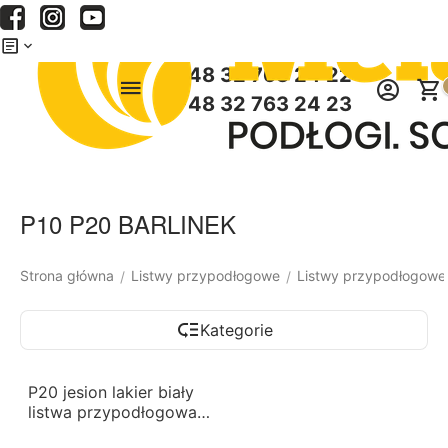
Menu
Szukaj
Koszyk
+48 32 763 24 22
+48 32 763 24 23
P10 P20 BARLINEK
Strona główna
Listwy przypodłogowe
Listwy przypodłogowe
/
/
Kategorie
-10%
P20 jesion lakier biały
listwa przypodłogowa
BARLINEK