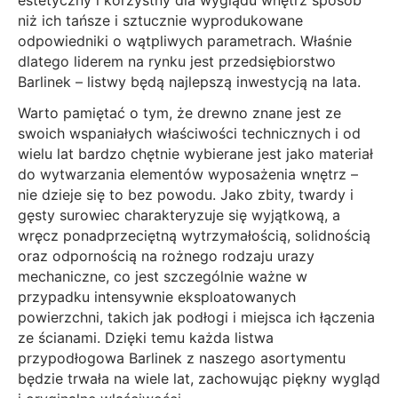
estetyczny i korzystny dla wyglądu wnętrz sposób
niż ich tańsze i sztucznie wyprodukowane
odpowiedniki o wątpliwych parametrach. Właśnie
dlatego liderem na rynku jest przedsiębiorstwo
Barlinek – listwy będą najlepszą inwestycją na lata.
Warto pamiętać o tym, że drewno znane jest ze
swoich wspaniałych właściwości technicznych i od
wielu lat bardzo chętnie wybierane jest jako materiał
do wytwarzania elementów wyposażenia wnętrz –
nie dzieje się to bez powodu. Jako zbity, twardy i
gęsty surowiec charakteryzuje się wyjątkową, a
wręcz ponadprzeciętną wytrzymałością, solidnością
oraz odpornością na rożnego rodzaju urazy
mechaniczne, co jest szczególnie ważne w
przypadku intensywnie eksploatowanych
powierzchni, takich jak podłogi i miejsca ich łączenia
ze ścianami. Dzięki temu każda listwa
przypodłogowa Barlinek z naszego asortymentu
będzie trwała na wiele lat, zachowując piękny wygląd